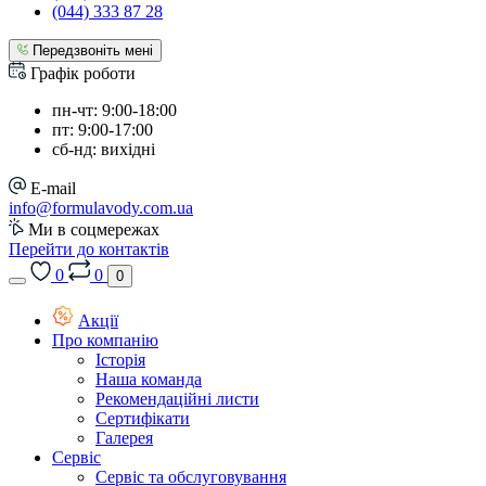
(044) 333 87 28
Передзвоніть мені
Графік роботи
пн-чт: 9:00-18:00
пт: 9:00-17:00
сб-нд: вихідні
E-mail
info@formulavody.com.ua
Ми в соцмережах
Перейти до контактів
0
0
0
Акції
Про компанію
Історія
Наша команда
Рекомендаційні листи
Сертифікати
Галерея
Сервіс
Сервіс та обслуговування