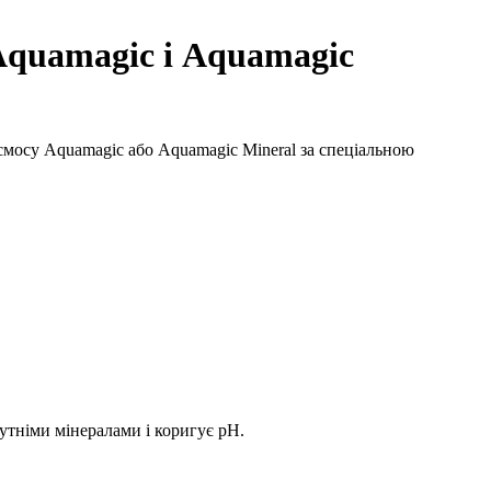
Aquamagic і Aquamagic
смосу Aquamagic або Aquamagic Mineral за спеціальною
утніми мінералами і коригує рН.