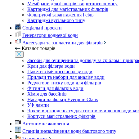
Мембрани для фільтрів зворотного осмосу
Картриджі для магістральних фільтрів
Фільтруючі завантаження і сіль
Картриджі вугільного типу
Соціальні проекти
Генератори водневої води
Аксесуари та запчастини для фільтрів
Каталог товарів
Засоби для очищення та догляду за сріблом і прикр
Кран для фільтра води
Пакети хімічного аналізу води
Прилади та набори для аналізу води
Редуктори тиску води для фільтрів
Фітинги для фільтрів води
Хімія для басейнів
Насадки на фільтр Everpure Claris
УФ лампи
Чохли від конденсату для систем очищення води ко
Корпуси магістральних фільтрів
Автономне живлення
Станція знезалізнення води баштового типу
Термопосуд