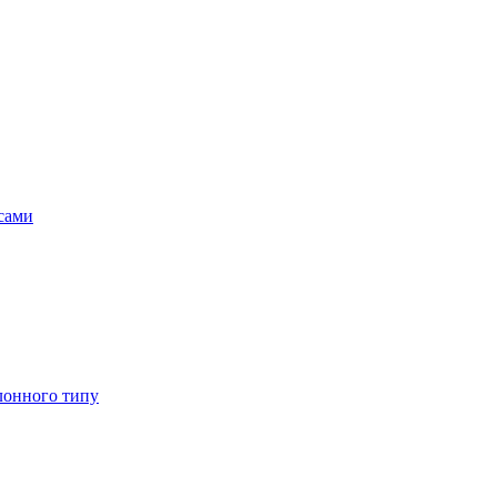
асами
лонного типу