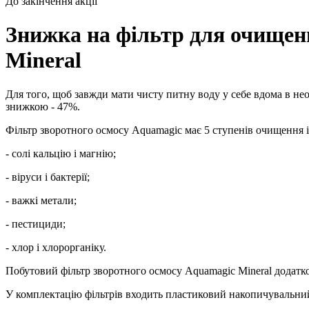
До закінчення акції
Знижка на фільтр для очищен
Mineral
Для того, щоб завжди мати чисту питну воду у себе вдома в не
знижкою - 47%.
Фільтр зворотного осмосу Aquamagic має 5 ступенів очищення і
- солі кальцію і магнію;
- віруси і бактерії;
- важкі метали;
- пестициди;
- хлор і хлорорганіку.
Побутовий фільтр зворотного осмосу Aquamagic Mineral додатк
У комплектацію фільтрів входить пластиковий накопичувальний 