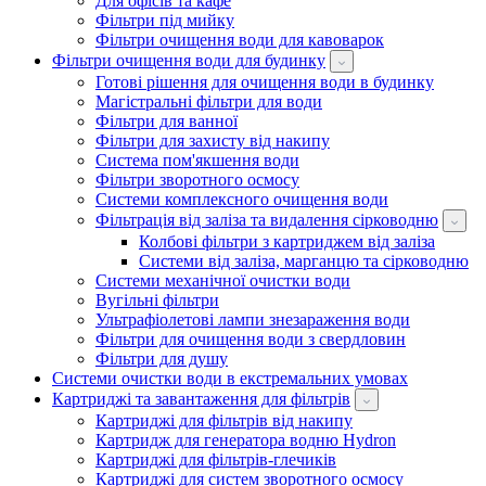
Для офісів та кафе
Фільтри під мийку
Фільтри очищення води для кавоварок
Фільтри очищення води для будинку
Готові рішення для очищення води в будинку
Магістральні фільтри для води
Фільтри для ванної
Фільтри для захисту від накипу
Система пом'якшення води
Фільтри зворотного осмосу
Системи комплексного очищення води
Фільтрація від заліза та видалення сірководню
Колбові фільтри з картриджем від заліза
Системи від заліза, марганцю та сірководню
Системи механічної очистки води
Вугільні фільтри
Ультрафіолетові лампи знезараження води
Фільтри для очищення води з свердловин
Фільтри для душу
Системи очистки води в екстремальних умовах
Картриджі та завантаження для фільтрів
Картриджі для фільтрів від накипу
Картридж для генератора водню Hydron
Картриджі для фільтрів-глечиків
Картриджі для систем зворотного осмосу