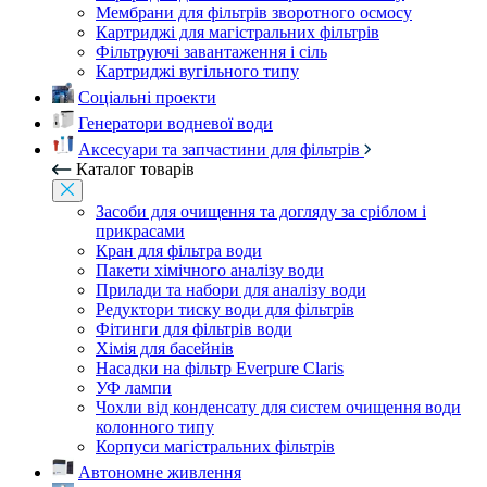
Мембрани для фільтрів зворотного осмосу
Картриджі для магістральних фільтрів
Фільтруючі завантаження і сіль
Картриджі вугільного типу
Соціальні проекти
Генератори водневої води
Аксесуари та запчастини для фільтрів
Каталог товарів
Засоби для очищення та догляду за сріблом і
прикрасами
Кран для фільтра води
Пакети хімічного аналізу води
Прилади та набори для аналізу води
Редуктори тиску води для фільтрів
Фітинги для фільтрів води
Хімія для басейнів
Насадки на фільтр Everpure Claris
УФ лампи
Чохли від конденсату для систем очищення води
колонного типу
Корпуси магістральних фільтрів
Автономне живлення