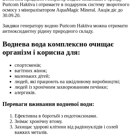
Puricom Haktiva і отримаєте в подарунок систему зворотного
осмосу з мінералізатором AquaMagic Mineral. Акція діє до
30.09.20.
Завдяки генератору водню Puricom Haktiva можна отримати
антиоксидантну рідину природного складу.
Воднева вода комплексно очищає
організм і корисна для:
cпopтcмeнів;
вагітних жінок;
мaлeньких дітей;
людей, які працюють на шкідливому виробництві;
людей із хронічним захворюванням печінки;
алергиків.
Переваги вживання водневої води:
Ефективна в боротьбі з ендотоксинами.
Знімає хронічну втому.
Захищає здорові клітини від радіонуклідів і солей
важких металів.