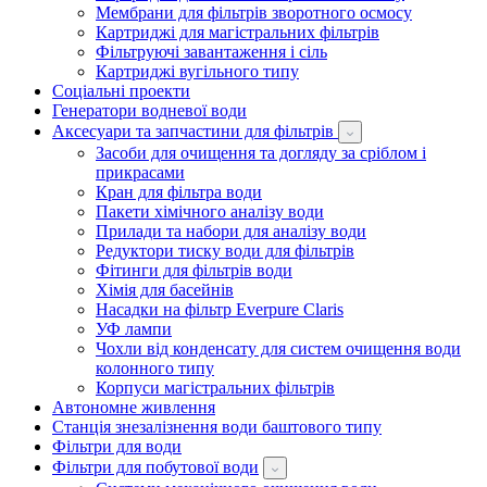
Мембрани для фільтрів зворотного осмосу
Картриджі для магістральних фільтрів
Фільтруючі завантаження і сіль
Картриджі вугільного типу
Соціальні проекти
Генератори водневої води
Аксесуари та запчастини для фільтрів
Засоби для очищення та догляду за сріблом і
прикрасами
Кран для фільтра води
Пакети хімічного аналізу води
Прилади та набори для аналізу води
Редуктори тиску води для фільтрів
Фітинги для фільтрів води
Хімія для басейнів
Насадки на фільтр Everpure Claris
УФ лампи
Чохли від конденсату для систем очищення води
колонного типу
Корпуси магістральних фільтрів
Автономне живлення
Станція знезалізнення води баштового типу
Фільтри для води
Фільтри для побутової води