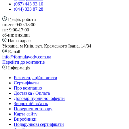
(067) 443 93 10
(044) 333 87 28
Графік роботи
пн-чт: 9:00-18:00
пт: 9:00-17:00
сб-нд: вихідні
Наша адреса
Україна, м Київ, вул. Крамського Івана, 14/34
E-mail
info@formulavody.com.ua
Перейти до контактів
Інформація
Рекомендаційні листи
Сертифікати
Про компанію
Доставка / Оплата
Договір публічної оферти
Зворотній зв'язок
Повернення товару
Карта сайту
Виробники
Подарункові сертифікати