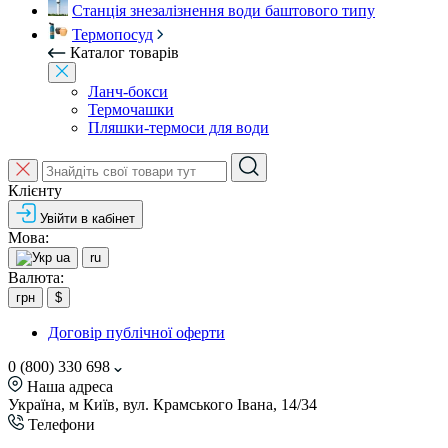
Станція знезалізнення води баштового типу
Термопосуд
Каталог товарів
Ланч-бокси
Термочашки
Пляшки-термоси для води
Клієнту
Увійти в кабінет
Мова:
ua
ru
Валюта:
грн
$
Договір публічної оферти
0 (800) 330 698
Наша адреса
Україна, м Київ, вул. Крамського Івана, 14/34
Телефони