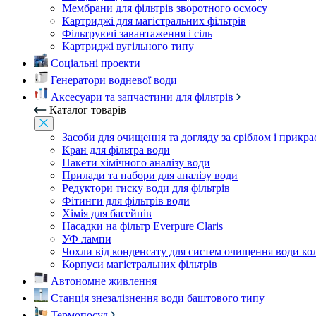
Мембрани для фільтрів зворотного осмосу
Картриджі для магістральних фільтрів
Фільтруючі завантаження і сіль
Картриджі вугільного типу
Соціальні проекти
Генератори водневої води
Аксесуари та запчастини для фільтрів
Каталог товарів
Засоби для очищення та догляду за сріблом і прикр
Кран для фільтра води
Пакети хімічного аналізу води
Прилади та набори для аналізу води
Редуктори тиску води для фільтрів
Фітинги для фільтрів води
Хімія для басейнів
Насадки на фільтр Everpure Claris
УФ лампи
Чохли від конденсату для систем очищення води ко
Корпуси магістральних фільтрів
Автономне живлення
Станція знезалізнення води баштового типу
Термопосуд