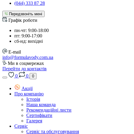
(044) 333 87 28
Передзвоніть мені
Графік роботи
пн-чт: 9:00-18:00
пт: 9:00-17:00
сб-нд: вихідні
E-mail
info@formulavody.com.ua
Ми в соцмережах
Перейти до контактів
0
0
0
Акції
Про компанію
Історія
Наша команда
Рекомендаційні листи
Сертифікати
Галерея
Сервіс
Сервіс та обслуговування