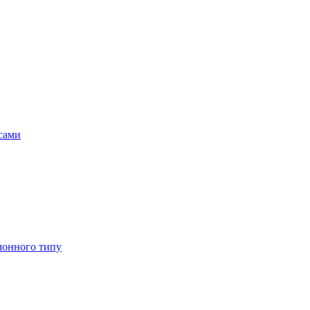
асами
лонного типу