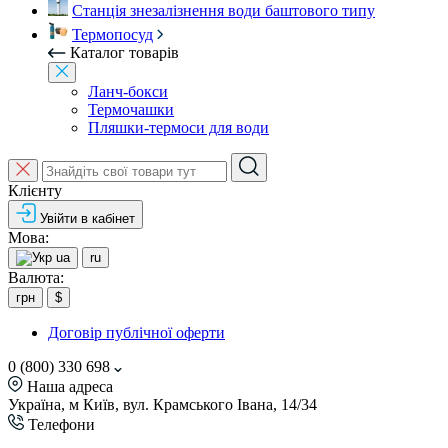
Станція знезалізнення води баштового типу
Термопосуд
Каталог товарів
Ланч-бокси
Термочашки
Пляшки-термоси для води
Клієнту
Увійти в кабінет
Мова:
ua
ru
Валюта:
грн
$
Договір публічної оферти
0 (800) 330 698
Наша адреса
Україна, м Київ, вул. Крамського Івана, 14/34
Телефони