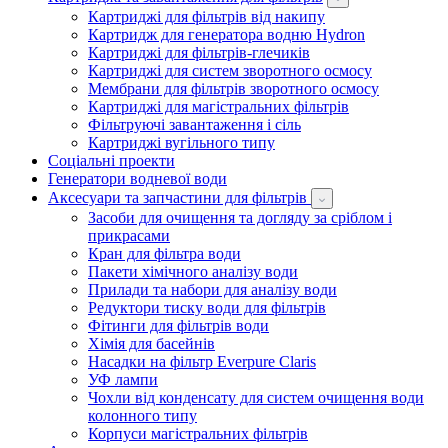
Картриджі для фільтрів від накипу
Картридж для генератора водню Hydron
Картриджі для фільтрів-глечиків
Картриджі для систем зворотного осмосу
Мембрани для фільтрів зворотного осмосу
Картриджі для магістральних фільтрів
Фільтруючі завантаження і сіль
Картриджі вугільного типу
Соціальні проекти
Генератори водневої води
Аксесуари та запчастини для фільтрів
Засоби для очищення та догляду за сріблом і
прикрасами
Кран для фільтра води
Пакети хімічного аналізу води
Прилади та набори для аналізу води
Редуктори тиску води для фільтрів
Фітинги для фільтрів води
Хімія для басейнів
Насадки на фільтр Everpure Claris
УФ лампи
Чохли від конденсату для систем очищення води
колонного типу
Корпуси магістральних фільтрів