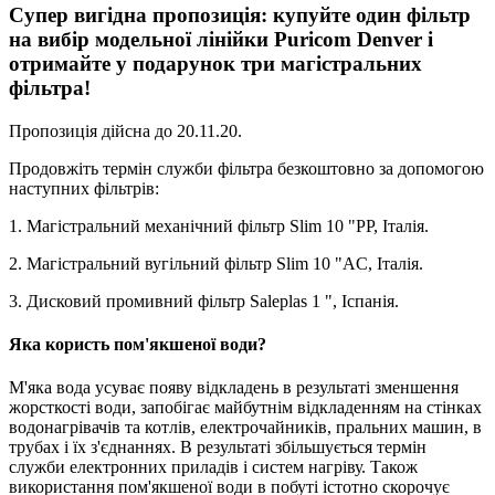
Супер вигідна пропозиція: купуйте один фільтр
на вибір модельної лінійки Puricom Denver і
отримайте у подарунок три магістральних
фільтра!
Пропозиція дійсна до 20.11.20.
Продовжіть термін служби фільтра безкоштовно за допомогою
наступних фільтрів:
1. Магістральний механічний фільтр Slim 10 "PP, Італія.
2. Магістральний вугільний фільтр Slim 10 "AC, Італія.
3. Дисковий промивний фільтр Saleplas 1 ", Іспанія.
Яка користь пом'якшеної води?
М'яка вода усуває появу відкладень в результаті зменшення
жорсткості води, запобігає майбутнім відкладенням на стінках
водонагрівачів та котлів, електрочайників, пральних машин, в
трубах і їх з'єднаннях. В результаті збільшується термін
служби електронних приладів і систем нагріву. Також
використання пом'якшеної води в побуті істотно скорочує