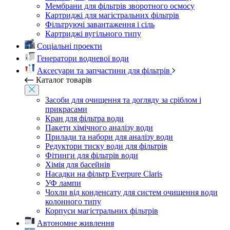
Мембрани для фільтрів зворотного осмосу
Картриджі для магістральних фільтрів
Фільтруючі завантаження і сіль
Картриджі вугільного типу
Соціальні проекти
Генератори водневої води
Аксесуари та запчастини для фільтрів
Каталог товарів
Засоби для очищення та догляду за сріблом і
прикрасами
Кран для фільтра води
Пакети хімічного аналізу води
Прилади та набори для аналізу води
Редуктори тиску води для фільтрів
Фітинги для фільтрів води
Хімія для басейнів
Насадки на фільтр Everpure Claris
УФ лампи
Чохли від конденсату для систем очищення води
колонного типу
Корпуси магістральних фільтрів
Автономне живлення