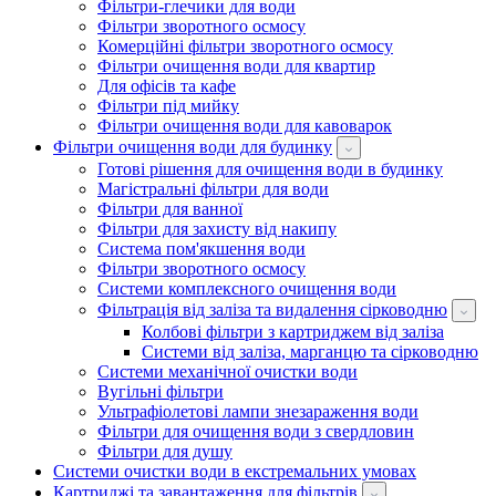
Фільтри-глечики для води
Фільтри зворотного осмосу
Комерційні фільтри зворотного осмосу
Фільтри очищення води для квартир
Для офісів та кафе
Фільтри під мийку
Фільтри очищення води для кавоварок
Фільтри очищення води для будинку
Готові рішення для очищення води в будинку
Магістральні фільтри для води
Фільтри для ванної
Фільтри для захисту від накипу
Система пом'якшення води
Фільтри зворотного осмосу
Системи комплексного очищення води
Фільтрація від заліза та видалення сірководню
Колбові фільтри з картриджем від заліза
Системи від заліза, марганцю та сірководню
Системи механічної очистки води
Вугільні фільтри
Ультрафіолетові лампи знезараження води
Фільтри для очищення води з свердловин
Фільтри для душу
Системи очистки води в екстремальних умовах
Картриджі та завантаження для фільтрів