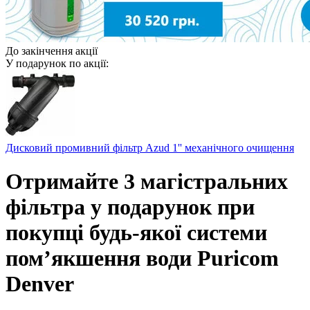
До закінчення акції
У подарунок по акції:
Дисковий промивний фільтр Azud 1'' механічного очищення
Отримайте 3 магістральних
фільтра у подарунок при
покупці будь-якої системи
пом’якшення води Puricom
Denver