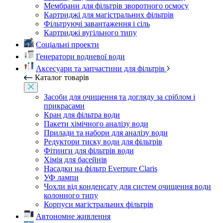
Мембрани для фільтрів зворотного осмосу
Картриджі для магістральних фільтрів
Фільтруючі завантаження і сіль
Картриджі вугільного типу
Соціальні проекти
Генератори водневої води
Аксесуари та запчастини для фільтрів
Каталог товарів
Засоби для очищення та догляду за сріблом і
прикрасами
Кран для фільтра води
Пакети хімічного аналізу води
Прилади та набори для аналізу води
Редуктори тиску води для фільтрів
Фітинги для фільтрів води
Хімія для басейнів
Насадки на фільтр Everpure Claris
УФ лампи
Чохли від конденсату для систем очищення води
колонного типу
Корпуси магістральних фільтрів
Автономне живлення