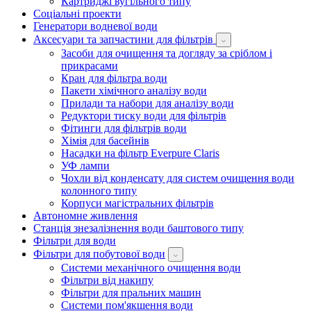
Картриджі вугільного типу
Соціальні проекти
Генератори водневої води
Аксесуари та запчастини для фільтрів
Засоби для очищення та догляду за сріблом і
прикрасами
Кран для фільтра води
Пакети хімічного аналізу води
Прилади та набори для аналізу води
Редуктори тиску води для фільтрів
Фітинги для фільтрів води
Хімія для басейнів
Насадки на фільтр Everpure Claris
УФ лампи
Чохли від конденсату для систем очищення води
колонного типу
Корпуси магістральних фільтрів
Автономне живлення
Станція знезалізнення води баштового типу
Фільтри для води
Фільтри для побутової води
Системи механічного очищення води
Фільтри від накипу
Фільтри для пральних машин
Системи пом'якшення води