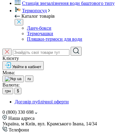
Станція знезалізнення води баштового типу
Термопосуд
Каталог товарів
Ланч-бокси
Термочашки
Пляшки-термоси для води
Клієнту
Увійти в кабінет
Мова:
ua
ru
Валюта:
грн
$
Договір публічної оферти
0 (800) 330 698
Наша адреса
Україна, м Київ, вул. Крамського Івана, 14/34
Телефони