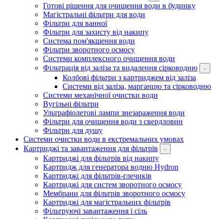
Готові рішення для очищення води в будинку
Магістральні фільтри для води
Фільтри для ванної
Фільтри для захисту від накипу
Система пом'якшення води
Фільтри зворотного осмосу
Системи комплексного очищення води
Фільтрація від заліза та видалення сірководню
Колбові фільтри з картриджем від заліза
Системи від заліза, марганцю та сірководню
Системи механічної очистки води
Вугільні фільтри
Ультрафіолетові лампи знезараження води
Фільтри для очищення води з свердловин
Фільтри для душу
Системи очистки води в екстремальних умовах
Картриджі та завантаження для фільтрів
Картриджі для фільтрів від накипу
Картридж для генератора водню Hydron
Картриджі для фільтрів-глечиків
Картриджі для систем зворотного осмосу
Мембрани для фільтрів зворотного осмосу
Картриджі для магістральних фільтрів
Фільтруючі завантаження і сіль