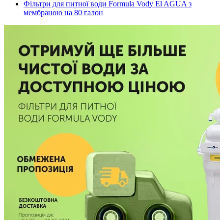
Фільтри для питної води Formula Vody El AGUA з
мембраною на 80 галон