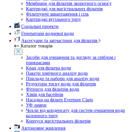
Мембрани для фільтрів зворотного осмосу
Картриджі для магістральних фільтрів
Фільтруючі завантаження і сіль
Картриджі вугільного типу
Соціальні проекти
Генератори водневої води
Аксесуари та запчастини для фільтрів
Каталог товарів
Засоби для очищення та догляду за сріблом і
прикрасами
Кран для фільтра води
Пакети хімічного аналізу води
Прилади та набори для аналізу води
Редуктори тиску води для фільтрів
Фітинги для фільтрів води
Хімія для басейнів
Насадки на фільтр Everpure Claris
УФ лампи
Чохли від конденсату для систем очищення води
колонного типу
Корпуси магістральних фільтрів
Автономне живлення