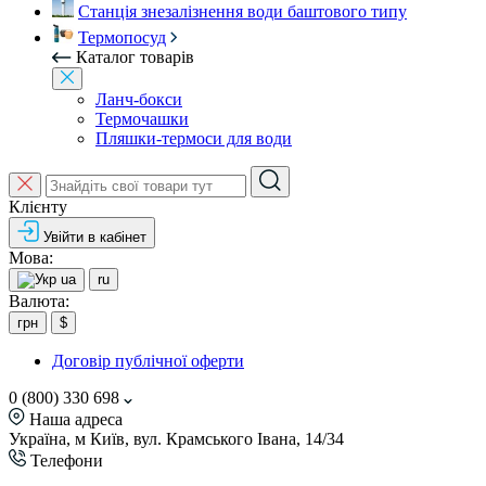
Станція знезалізнення води баштового типу
Термопосуд
Каталог товарів
Ланч-бокси
Термочашки
Пляшки-термоси для води
Клієнту
Увійти в кабінет
Мова:
ua
ru
Валюта:
грн
$
Договір публічної оферти
0 (800) 330 698
Наша адреса
Україна, м Київ, вул. Крамського Івана, 14/34
Телефони