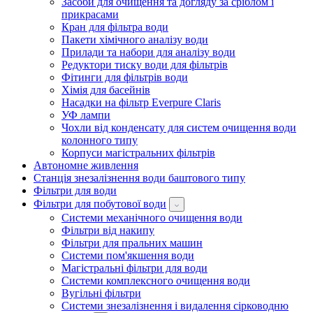
Засоби для очищення та догляду за сріблом і
прикрасами
Кран для фільтра води
Пакети хімічного аналізу води
Прилади та набори для аналізу води
Редуктори тиску води для фільтрів
Фітинги для фільтрів води
Хімія для басейнів
Насадки на фільтр Everpure Claris
УФ лампи
Чохли від конденсату для систем очищення води
колонного типу
Корпуси магістральних фільтрів
Автономне живлення
Станція знезалізнення води баштового типу
Фільтри для води
Фільтри для побутової води
Системи механічного очищення води
Фільтри від накипу
Фільтри для пральних машин
Системи пом'якшення води
Магістральні фільтри для води
Системи комплексного очищення води
Вугільні фільтри
Системи знезалізнення і видалення сірководню