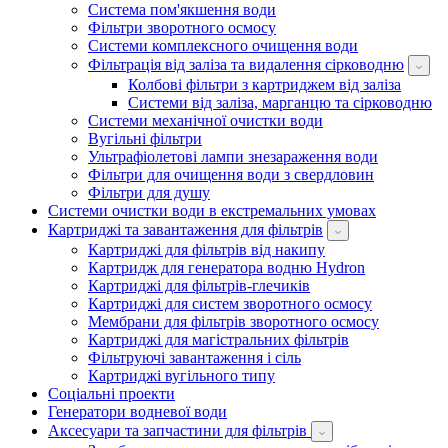
Система пом'якшення води
Фільтри зворотного осмосу
Системи комплексного очищення води
Фільтрація від заліза та видалення сірководню
Колбові фільтри з картриджем від заліза
Системи від заліза, марганцю та сірководню
Системи механічної очистки води
Вугільні фільтри
Ультрафіолетові лампи знезараження води
Фільтри для очищення води з свердловин
Фільтри для душу
Системи очистки води в екстремальних умовах
Картриджі та завантаження для фільтрів
Картриджі для фільтрів від накипу
Картридж для генератора водню Hydron
Картриджі для фільтрів-глечиків
Картриджі для систем зворотного осмосу
Мембрани для фільтрів зворотного осмосу
Картриджі для магістральних фільтрів
Фільтруючі завантаження і сіль
Картриджі вугільного типу
Соціальні проекти
Генератори водневої води
Аксесуари та запчастини для фільтрів