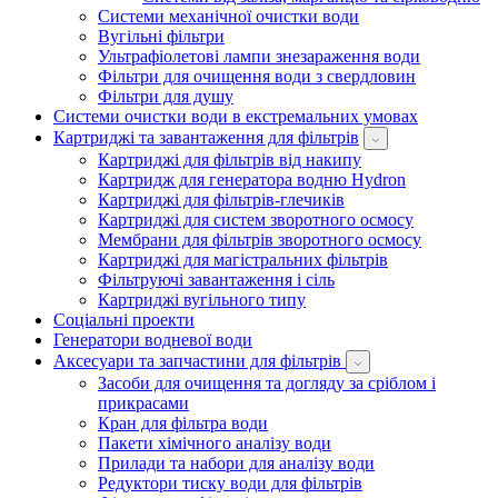
Системи механічної очистки води
Вугільні фільтри
Ультрафіолетові лампи знезараження води
Фільтри для очищення води з свердловин
Фільтри для душу
Системи очистки води в екстремальних умовах
Картриджі та завантаження для фільтрів
Картриджі для фільтрів від накипу
Картридж для генератора водню Hydron
Картриджі для фільтрів-глечиків
Картриджі для систем зворотного осмосу
Мембрани для фільтрів зворотного осмосу
Картриджі для магістральних фільтрів
Фільтруючі завантаження і сіль
Картриджі вугільного типу
Соціальні проекти
Генератори водневої води
Аксесуари та запчастини для фільтрів
Засоби для очищення та догляду за сріблом і
прикрасами
Кран для фільтра води
Пакети хімічного аналізу води
Прилади та набори для аналізу води
Редуктори тиску води для фільтрів