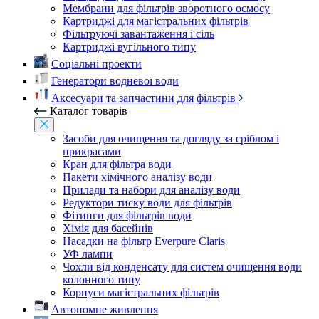
Мембрани для фільтрів зворотного осмосу
Картриджі для магістральних фільтрів
Фільтруючі завантаження і сіль
Картриджі вугільного типу
Соціальні проекти
Генератори водневої води
Аксесуари та запчастини для фільтрів
Каталог товарів
Засоби для очищення та догляду за сріблом і
прикрасами
Кран для фільтра води
Пакети хімічного аналізу води
Прилади та набори для аналізу води
Редуктори тиску води для фільтрів
Фітинги для фільтрів води
Хімія для басейнів
Насадки на фільтр Everpure Claris
УФ лампи
Чохли від конденсату для систем очищення води
колонного типу
Корпуси магістральних фільтрів
Автономне живлення