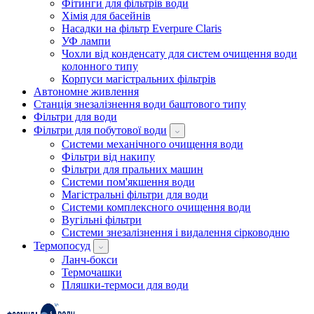
Фітинги для фільтрів води
Хімія для басейнів
Насадки на фільтр Everpure Claris
УФ лампи
Чохли від конденсату для систем очищення води
колонного типу
Корпуси магістральних фільтрів
Автономне живлення
Станція знезалізнення води баштового типу
Фільтри для води
Фільтри для побутової води
Системи механічного очищення води
Фільтри від накипу
Фільтри для пральних машин
Системи пом'якшення води
Магістральні фільтри для води
Системи комплексного очищення води
Вугільні фільтри
Системи знезалізнення і видалення сірководню
Термопосуд
Ланч-бокси
Термочашки
Пляшки-термоси для води