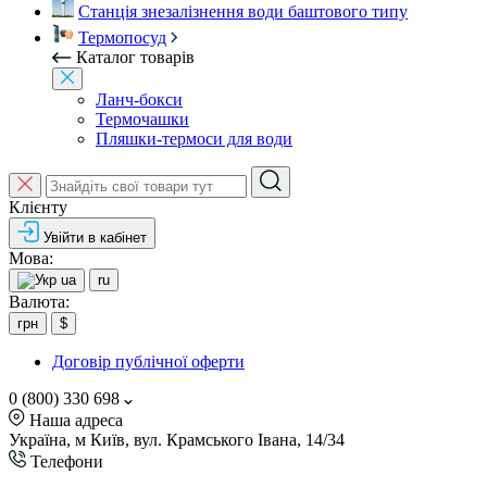
Станція знезалізнення води баштового типу
Термопосуд
Каталог товарів
Ланч-бокси
Термочашки
Пляшки-термоси для води
Клієнту
Увійти в кабінет
Мова:
ua
ru
Валюта:
грн
$
Договір публічної оферти
0 (800) 330 698
Наша адреса
Україна, м Київ, вул. Крамського Івана, 14/34
Телефони