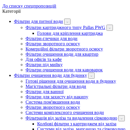
До списку спецпропозицій
Категорії
Фільтри для питної води
Фільтри картриджного типу Pallas PWG
Голови для кріплення картриджа
Фільтри-глечики для води
Фільтри зворотного осмосу
Комерційні фільтри зворотного осмосу
Фільтри очищення води для квартир
Для офісів та кафе
Фільтри під мийку
Фільтри очищення води для кавоварок
Фільтри очищення води для будинку
Готові рішення для очищення води в будинку
Магістральні фільтри для води
Фільтри для ванної
Фільтри для захисту від накипу
Система пом'якшення води
Фільтри зворотного осмосу
Системи комплексного очищення води
Фільтрація від заліза та видалення сірководню
Колбові фільтри з картриджем від заліза
Системи від заліза, марганцю та сірководню