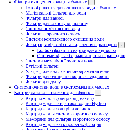
Фільтри очищення води для будинку
Готові рішення для очищення води в будинку
Магістральні фільтри для води
Фільтри для ванної
Фільтри для захисту від накипу
Система пом'якшення води
Фільтри зворотного осмосу
Системи комплексного очищення води
Фільтрація від заліза та видалення сірководню
Колбові фільтри з картриджем від заліза
Системи від заліза, марганцю та сірководню
Системи механічної очистки води
Вугільні фільтри
Ультрафіолетові лампи знезараження води
Фільтри для очищення води з свердловин
Фільтри для душу
Системи очистки води в екстремальних умовах
Картриджі та завантаження для фільтрів
Картриджі для фільтрів від накипу
Картридж для генератора водню Hydron
Картриджі для фільтрів-глечиків
Картриджі для систем зворотного осмосу
Мембрани для фільтрів зворотного осмосу
Картриджі для магістральних фільтрів
Фільтруючі завантаження і сіль