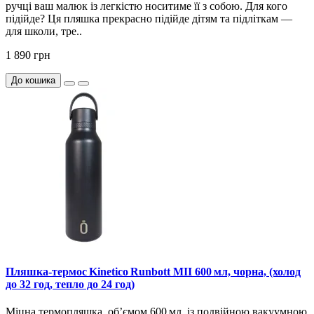
ручці ваш малюк із легкістю носитиме її з собою. Для кого
підійде? Ця пляшка прекрасно підійде дітям та підліткам —
для школи, тре..
1 890 грн
До кошика
Пляшка-термос Kinetico Runbott MII 600 мл, чорна, (холод
до 32 год, тепло до 24 год)
Міцна термопляшка, об’ємом 600 мл, із подвійною вакуумною