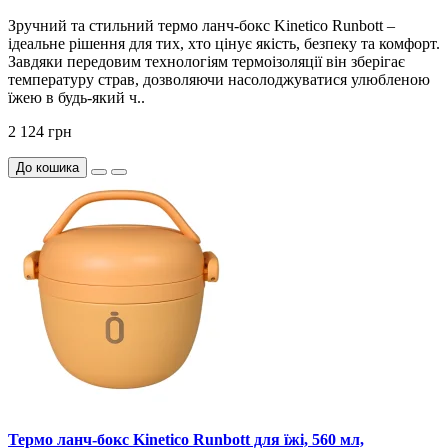
Зручний та стильний термо ланч-бокс Kinetico Runbott –
ідеальне рішення для тих, хто цінує якість, безпеку та комфорт.
Завдяки передовим технологіям термоізоляції він зберігає
температуру страв, дозволяючи насолоджуватися улюбленою
їжею в будь-який ч..
2 124 грн
До кошика
Термо ланч-бокс Kinetico Runbott для їжі, 560 мл,