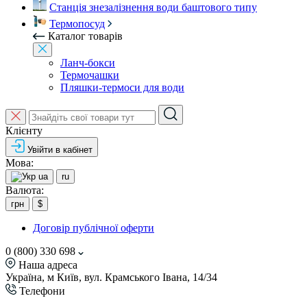
Станція знезалізнення води баштового типу
Термопосуд
Каталог товарів
Ланч-бокси
Термочашки
Пляшки-термоси для води
Клієнту
Увійти в кабінет
Мова:
ua
ru
Валюта:
грн
$
Договір публічної оферти
0 (800) 330 698
Наша адреса
Україна, м Київ, вул. Крамського Івана, 14/34
Телефони