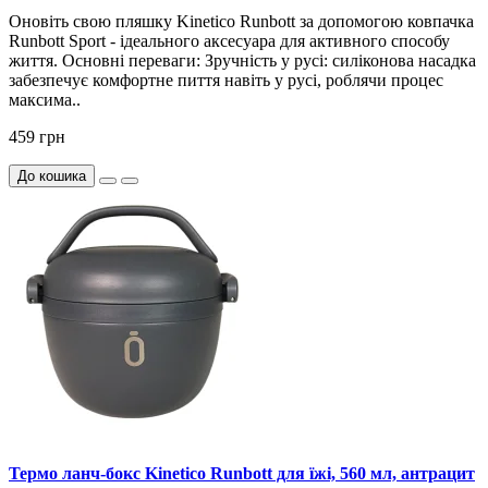
Оновіть свою пляшку Kinetico Runbott за допомогою ковпачка
Runbott Sport - ідеального аксесуара для активного способу
життя. Основні переваги: Зручність у русі: силіконова насадка
забезпечує комфортне пиття навіть у русі, роблячи процес
максима..
459 грн
До кошика
Термо ланч-бокс Kinetico Runbott для їжі, 560 мл, антрацит