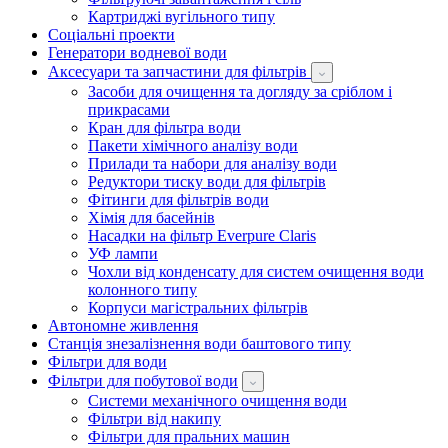
Картриджі вугільного типу
Соціальні проекти
Генератори водневої води
Аксесуари та запчастини для фільтрів
Засоби для очищення та догляду за сріблом і
прикрасами
Кран для фільтра води
Пакети хімічного аналізу води
Прилади та набори для аналізу води
Редуктори тиску води для фільтрів
Фітинги для фільтрів води
Хімія для басейнів
Насадки на фільтр Everpure Claris
УФ лампи
Чохли від конденсату для систем очищення води
колонного типу
Корпуси магістральних фільтрів
Автономне живлення
Станція знезалізнення води баштового типу
Фільтри для води
Фільтри для побутової води
Системи механічного очищення води
Фільтри від накипу
Фільтри для пральних машин