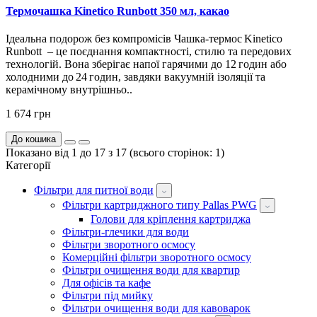
Термочашка Kinetico Runbott 350 мл, какао
Ідеальна подорож без компромісів Чашка-термос Kinetico
Runbott – це поєднання компактності, стилю та передових
технологій. Вона зберігає напої гарячими до 12 годин або
холодними до 24 годин, завдяки вакуумній ізоляції та
керамічному внутрішньо..
1 674 грн
До кошика
Показано від 1 до 17 з 17 (всього сторінок: 1)
Категорії
Фільтри для питної води
Фільтри картриджного типу Pallas PWG
Голови для кріплення картриджа
Фільтри-глечики для води
Фільтри зворотного осмосу
Комерційні фільтри зворотного осмосу
Фільтри очищення води для квартир
Для офісів та кафе
Фільтри під мийку
Фільтри очищення води для кавоварок