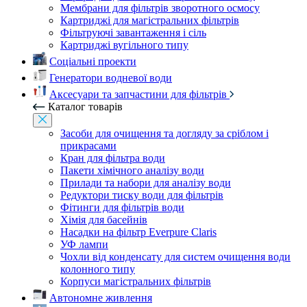
Мембрани для фільтрів зворотного осмосу
Картриджі для магістральних фільтрів
Фільтруючі завантаження і сіль
Картриджі вугільного типу
Соціальні проекти
Генератори водневої води
Аксесуари та запчастини для фільтрів
Каталог товарів
Засоби для очищення та догляду за сріблом і
прикрасами
Кран для фільтра води
Пакети хімічного аналізу води
Прилади та набори для аналізу води
Редуктори тиску води для фільтрів
Фітинги для фільтрів води
Хімія для басейнів
Насадки на фільтр Everpure Claris
УФ лампи
Чохли від конденсату для систем очищення води
колонного типу
Корпуси магістральних фільтрів
Автономне живлення