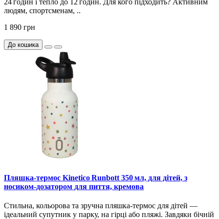
24 годин і тепло до 12 годин. Для кого підходить? Активним
людям, спортсменам, ..
1 890 грн
До кошика
Пляшка‑термос Kinetico Runbott 350 мл, для дітей, з
носиком-дозатором для пиття, кремова
Стильна, кольорова та зручна пляшка-термос для дітей —
ідеальний супутник у парку, на гірці або пляжі. Завдяки бічній