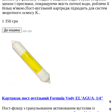
запахи і присмаки, покращуючи якість питної води, роблячи її
більш м'якою.Пост-вугільний картридж підходить для систем
зворотного осмосу K..
1 350 грн
До кошика
Картридж пост-вугільний Formula Vody EL'AGUA, 1/4"
10
8
8
4
9
Пост-фільтр з гранульованим активованим вугіллям із
10
8
8
4
9