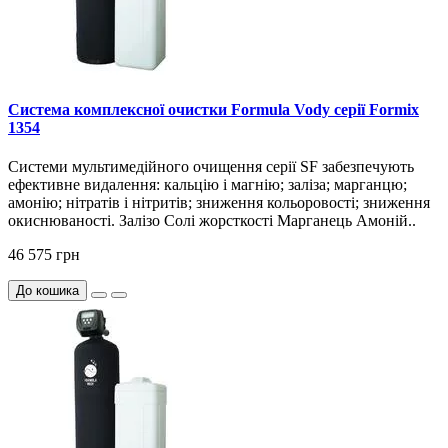
Система комплексної очистки Formula Vody серії Formix
1354
Системи мультимедійного очищення серії SF забезпечують
ефективне видалення: кальцію і магнію; заліза; марганцю;
амонію; нітратів і нітритів; зниження кольоровості; зниження
окиснюваності. Залізо Солі жорсткості Марганець Амоній..
46 575 грн
До кошика