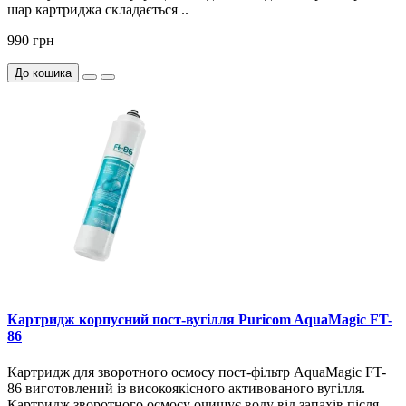
шар картриджа складається ..
990 грн
До кошика
Картридж корпусний пост-вугілля Puricom AquaMagic FT-
86
Картридж для зворотного осмосу пост-фільтр AquaMagic FT-
86 виготовлений із високоякісного активованого вугілля.
Картридж зворотного осмосу очищує воду від запахів після