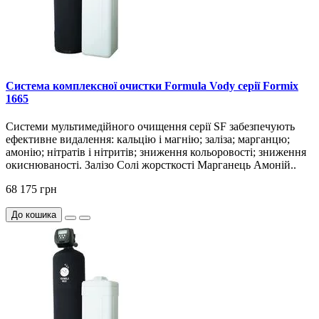
Система комплексної очистки Formula Vody серії Formix
1665
Системи мультимедійного очищення серії SF забезпечують
ефективне видалення: кальцію і магнію; заліза; марганцю;
амонію; нітратів і нітритів; зниження кольоровості; зниження
окиснюваності. Залізо Солі жорсткості Марганець Амоній..
68 175 грн
До кошика