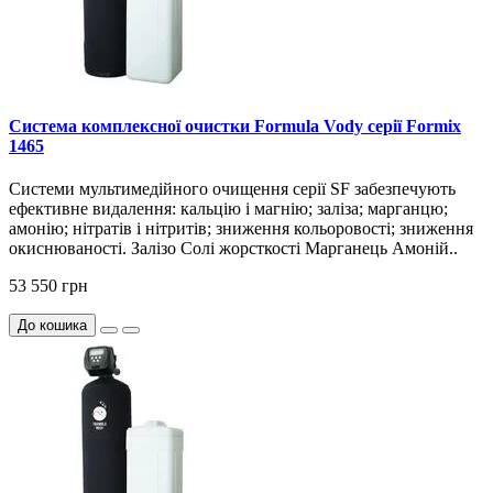
Система комплексної очистки Formula Vody серії Formix
1465
Системи мультимедійного очищення серії SF забезпечують
ефективне видалення: кальцію і магнію; заліза; марганцю;
амонію; нітратів і нітритів; зниження кольоровості; зниження
окиснюваності. Залізо Солі жорсткості Марганець Амоній..
53 550 грн
До кошика