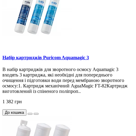
Набір картриджів Puricom Aquamagic 3
В набір картриджів для зворотного осмосу Aquamagic 3
входять 3 картриджа, які необхідні для попереднього
очищення і підготовки води перед мембраною зворотного
осмосу:1. Картридж механічний AguaMagic FT-82Картридж
виготовлений із спіненого поліпроп..
1 382 грн
До кошика