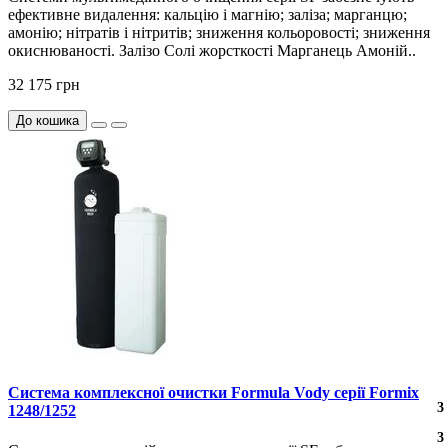
ефективне видалення: кальцію і магнію; заліза; марганцю;
амонію; нітратів і нітритів; зниження кольоровості; зниження
окиснюваності. Залізо Солі жорсткості Марганець Амоній..
32 175 грн
До кошика
Система комплексної очистки Formula Vody серії Formix
4
4
3
1248/1252
4
4
3