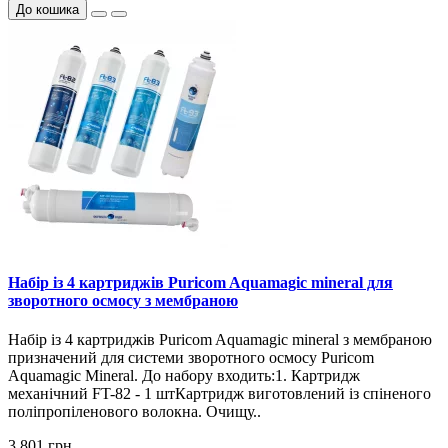
До кошика
Набір із 4 картриджів Puricom Aquamagic mineral для
зворотного осмосу з мембраною
Набір із 4 картриджів Puricom Aquamagic mineral з мембраною
призначений для системи зворотного осмосу Puricom
Aquamagic Mineral. До набору входить:1. Картридж
механічний FT-82 - 1 штКартридж виготовлений із спіненого
поліпропіленового волокна. Очищу..
3 801 грн