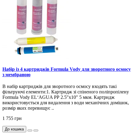
Набір із 4 картриджів Formula Vody для зворотного осмосу
з мембраною
В набір картриджів для зворотного осмосу входять такі
фільтруючі елементи:1. Картридж зі спіненого поліпропілену
Formula Vody EL‘AGUA РР 2.5"х10" 5 мкм. Картридж
використовується для видалення з води механічних домішок,
розмір яких перевищує ..
1 755 грн
До кошика