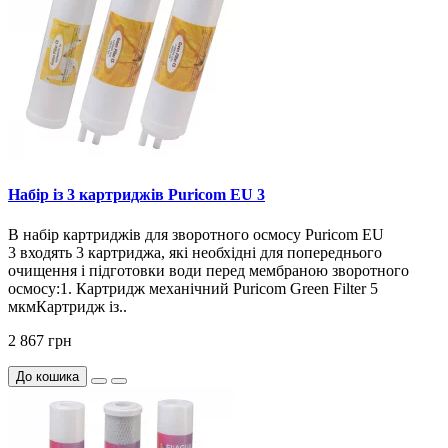
Набір із 3 картриджів Puricom EU 3
В набір картриджів для зворотного осмосу Puricom EU
3 входять 3 картриджа, які необхідні для попереднього
очищення і підготовки води перед мембраною зворотного
осмосу:1. Картридж механічний Puricom Green Filter 5
мкмКартридж із..
2 867 грн
До кошика