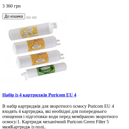
3 360 грн
До кошика
Набір із 4 картриджів Puricom EU 4
В набір картриджів для зворотного осмосу Puricom EU 4
входять 4 картриджа, які необхідні для попереднього
очищення і підготовки води перед мембраною зворотного
осмосу:1. Картридж механічний Puricom Green Filter 5
мкмКартридж із полі..