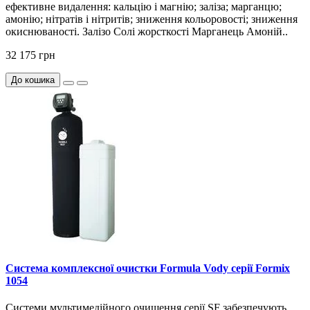
ефективне видалення: кальцію і магнію; заліза; марганцю;
амонію; нітратів і нітритів; зниження кольоровості; зниження
окиснюваності. Залізо Солі жорсткості Марганець Амоній..
32 175 грн
До кошика
Система комплексної очистки Formula Vody серії Formix
1054
Системи мультимедійного очищення серії SF забезпечують