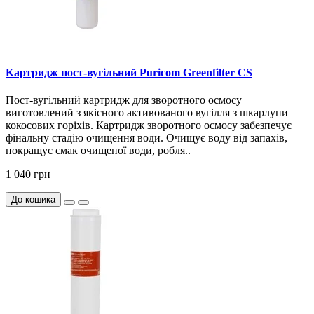
Картридж пост-вугільний Puricom Greenfilter CS
Пост-вугільний картридж для зворотного осмосу
виготовлений з якісного активованого вугілля з шкарлупи
кокосових горіхів. Картридж зворотного осмосу забезпечує
фінальну стадію очищення води. Очищує воду від запахів,
покращує смак очищеної води, робля..
1 040 грн
До кошика