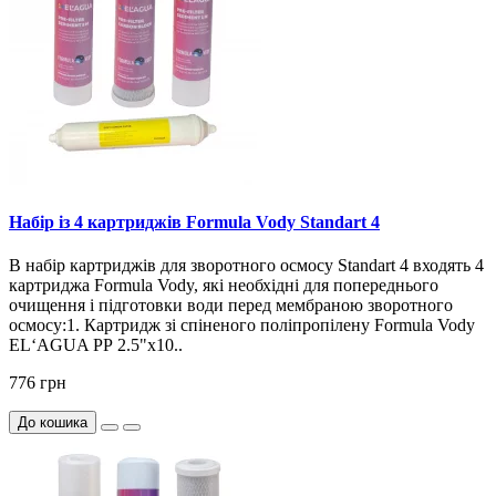
Набір із 4 картриджів Formula Vody Standart 4
В набір картриджів для зворотного осмосу Standart 4 входять 4
картриджа Formula Vody, які необхідні для попереднього
очищення і підготовки води перед мембраною зворотного
осмосу:1. Картридж зі спіненого поліпропілену Formula Vody
EL‘AGUA РР 2.5"х10..
776 грн
До кошика