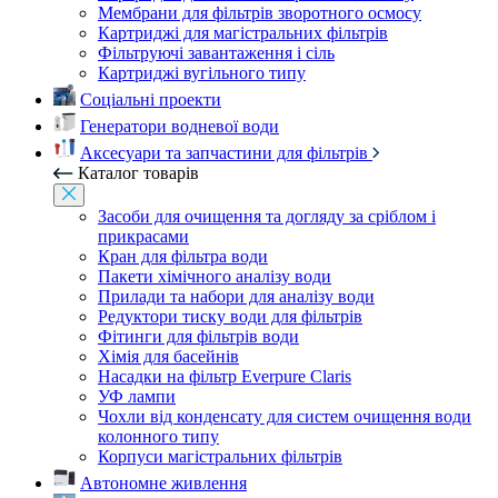
Мембрани для фільтрів зворотного осмосу
Картриджі для магістральних фільтрів
Фільтруючі завантаження і сіль
Картриджі вугільного типу
Соціальні проекти
Генератори водневої води
Аксесуари та запчастини для фільтрів
Каталог товарів
Засоби для очищення та догляду за сріблом і
прикрасами
Кран для фільтра води
Пакети хімічного аналізу води
Прилади та набори для аналізу води
Редуктори тиску води для фільтрів
Фітинги для фільтрів води
Хімія для басейнів
Насадки на фільтр Everpure Claris
УФ лампи
Чохли від конденсату для систем очищення води
колонного типу
Корпуси магістральних фільтрів
Автономне живлення