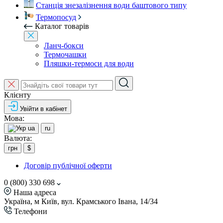
Станція знезалізнення води баштового типу
Термопосуд
Каталог товарів
Ланч-бокси
Термочашки
Пляшки-термоси для води
Клієнту
Увійти в кабінет
Мова:
ua
ru
Валюта:
грн
$
Договір публічної оферти
0 (800) 330 698
Наша адреса
Україна, м Київ, вул. Крамського Івана, 14/34
Телефони