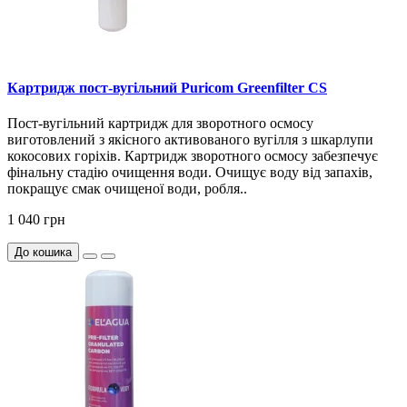
Картридж пост-вугільний Puricom Greenfilter CS
Пост-вугільний картридж для зворотного осмосу
виготовлений з якісного активованого вугілля з шкарлупи
кокосових горіхів. Картридж зворотного осмосу забезпечує
фінальну стадію очищення води. Очищує воду від запахів,
покращує смак очищеної води, робля..
1 040 грн
До кошика