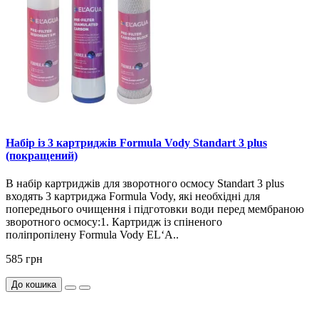
Набір із 3 картриджів Formula Vody Standart 3 plus
(покращений)
В набір картриджів для зворотного осмосу Standart 3 plus
входять 3 картриджа Formula Vody, які необхідні для
попереднього очищення і підготовки води перед мембраною
зворотного осмосу:1. Картридж із спіненого
поліпропілену Formula Vody EL‘A..
585 грн
До кошика