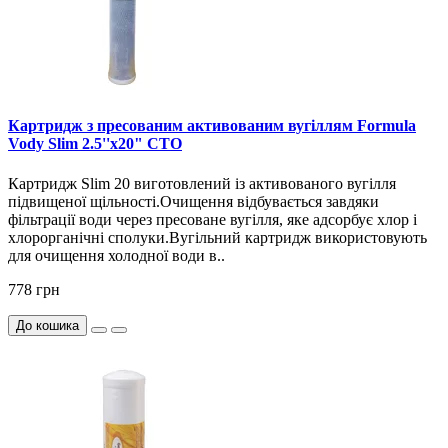
Картридж з пресованим активованим вугіллям Formula
Vody Slim 2.5''x20" СТО
Картридж Slim 20 виготовлений із активованого вугілля
підвищеної щільності.Очищення відбувається завдяки
фільтрації води через пресоване вугілля, яке адсорбує хлор і
хлорорганічні сполуки.Вугільний картридж використовують
для очищення холодної води в..
778 грн
До кошика