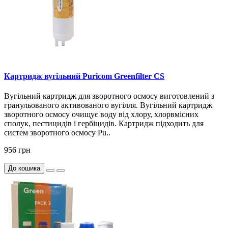
Картридж вугільний Puricom Greenfilter CS
Вугільний картридж для зворотного осмосу виготовлений з
гранульованого активованого вугілля. Вугільний картридж
зворотного осмосу очищує воду від хлору, хлорвмісних
сполук, пестицидів і гербіцидів. Картридж підходить для
систем зворотного осмосу Pu..
956 грн
До кошика