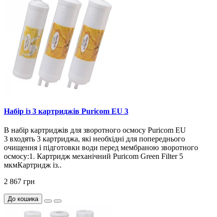
Набір із 3 картриджів Puricom EU 3
В набір картриджів для зворотного осмосу Puricom EU
3 входять 3 картриджа, які необхідні для попереднього
очищення і підготовки води перед мембраною зворотного
осмосу:1. Картридж механічний Puricom Green Filter 5
мкмКартридж із..
2 867 грн
До кошика