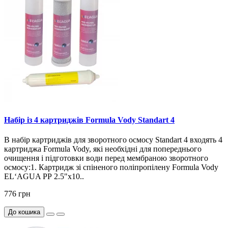
Набір із 4 картриджів Formula Vody Standart 4
В набір картриджів для зворотного осмосу Standart 4 входять 4
картриджа Formula Vody, які необхідні для попереднього
очищення і підготовки води перед мембраною зворотного
осмосу:1. Картридж зі спіненого поліпропілену Formula Vody
EL‘AGUA РР 2.5"х10..
776 грн
До кошика