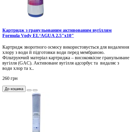
Картридж з гранульованим активованим вугіллям
Formula Vody EL‘AGUA 2.5"х10"
Картридж зворотного осмосу використовується для видалення
хлору з води й підготовки води перед мембраною.
Фільтруючий матеріал картриджа – високоякісне гранульоване
вугілля (GAC). Активоване вугілля адсорбує та видаляє з
води хлор та х..
260 грн
До кошика