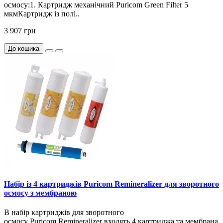
осмосу:1. Картридж механічний Puricom Green Filter 5
мкмКартридж із полі..
3 907 грн
До кошика
Набір із 4 картриджів Puricom Remineralizer для зворотного
осмосу з мембраною
В набір картриджів для зворотного
осмосу Puricom Remineralizer входять 4 картриджа та мембрана