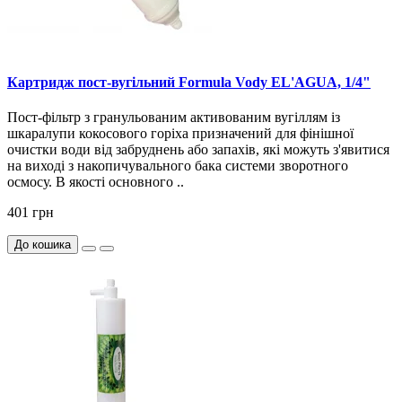
Картридж пост-вугільний Formula Vody EL'AGUA, 1/4"
Пост-фільтр з гранульованим активованим вугіллям із
шкаралупи кокосового горіха призначений для фінішної
очистки води від забруднень або запахів, які можуть з'явитися
на виході з накопичувального бака системи зворотного
осмосу. В якості основного ..
401 грн
До кошика