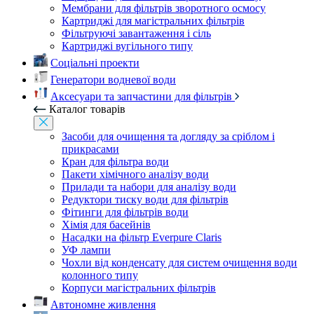
Мембрани для фільтрів зворотного осмосу
Картриджі для магістральних фільтрів
Фільтруючі завантаження і сіль
Картриджі вугільного типу
Соціальні проекти
Генератори водневої води
Аксесуари та запчастини для фільтрів
Каталог товарів
Засоби для очищення та догляду за сріблом і
прикрасами
Кран для фільтра води
Пакети хімічного аналізу води
Прилади та набори для аналізу води
Редуктори тиску води для фільтрів
Фітинги для фільтрів води
Хімія для басейнів
Насадки на фільтр Everpure Claris
УФ лампи
Чохли від конденсату для систем очищення води
колонного типу
Корпуси магістральних фільтрів
Автономне живлення