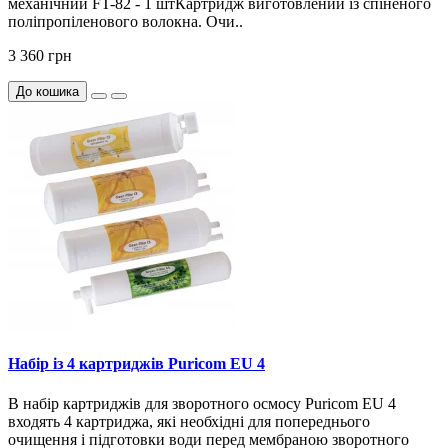
механічний FT-82 - 1 штКартридж виготовлений із спіненого
поліпропіленового волокна. Очи..
3 360 грн
До кошика
Набір із 4 картриджів Puricom EU 4
В набір картриджів для зворотного осмосу Puricom EU 4
входять 4 картриджа, які необхідні для попереднього
очищення і підготовки води перед мембраною зворотного