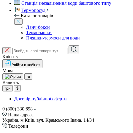
Станція знезалізнення води баштового типу
Термопосуд
Каталог товарів
Ланч-бокси
Термочашки
Пляшки-термоси для води
Клієнту
Увійти в кабінет
Мова:
ua
ru
Валюта:
грн
$
Договір публічної оферти
0 (800) 330 698
Наша адреса
Україна, м Київ, вул. Крамського Івана, 14/34
Телефони