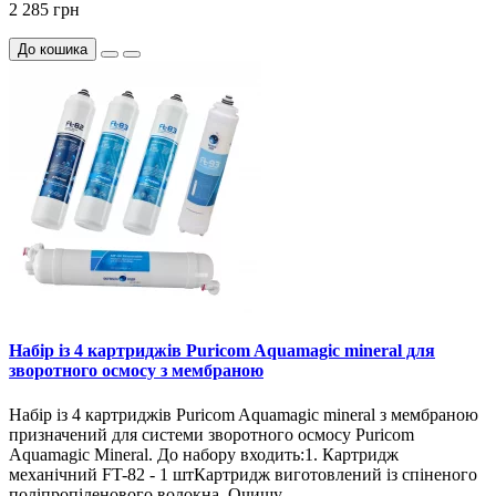
2 285 грн
До кошика
Набір із 4 картриджів Puricom Aquamagic mineral для
зворотного осмосу з мембраною
Набір із 4 картриджів Puricom Aquamagic mineral з мембраною
призначений для системи зворотного осмосу Puricom
Aquamagic Mineral. До набору входить:1. Картридж
механічний FT-82 - 1 штКартридж виготовлений із спіненого
поліпропіленового волокна. Очищу..