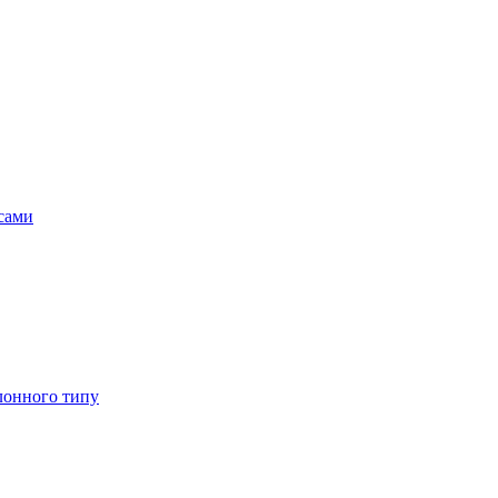
асами
лонного типу