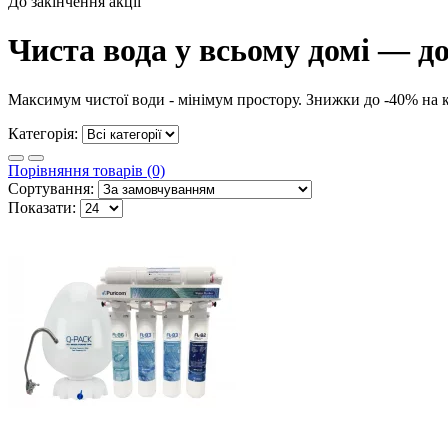
До закінчення акції
Чиста вода у всьому домі — до
Максимум чистої води - мінімум простору. Знижки до -40% на ко
Категорія:
Порівняння товарів (0)
Сортування:
Показати: