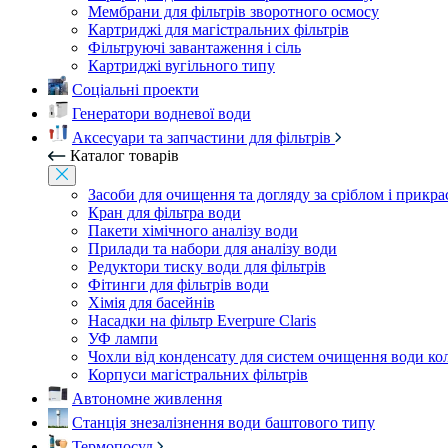
Мембрани для фільтрів зворотного осмосу
Картриджі для магістральних фільтрів
Фільтруючі завантаження і сіль
Картриджі вугільного типу
Соціальні проекти
Генератори водневої води
Аксесуари та запчастини для фільтрів
Каталог товарів
Засоби для очищення та догляду за сріблом і прикр
Кран для фільтра води
Пакети хімічного аналізу води
Прилади та набори для аналізу води
Редуктори тиску води для фільтрів
Фітинги для фільтрів води
Хімія для басейнів
Насадки на фільтр Everpure Claris
УФ лампи
Чохли від конденсату для систем очищення води ко
Корпуси магістральних фільтрів
Автономне живлення
Станція знезалізнення води баштового типу
Термопосуд