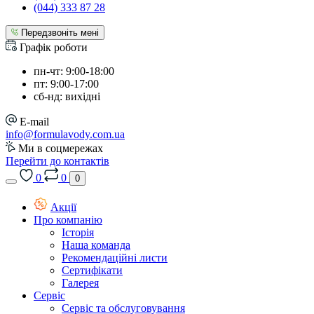
(044) 333 87 28
Передзвоніть мені
Графік роботи
пн-чт: 9:00-18:00
пт: 9:00-17:00
сб-нд: вихідні
E-mail
info@formulavody.com.ua
Ми в соцмережах
Перейти до контактів
0
0
0
Акції
Про компанію
Історія
Наша команда
Рекомендаційні листи
Сертифікати
Галерея
Сервіс
Сервіс та обслуговування