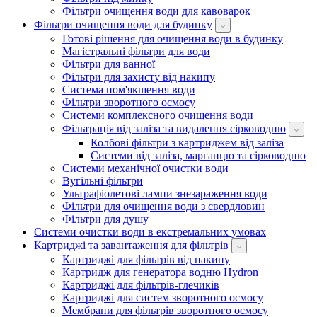
Фільтри очищення води для кавоварок
Фільтри очищення води для будинку
Готові рішення для очищення води в будинку
Магістральні фільтри для води
Фільтри для ванної
Фільтри для захисту від накипу
Система пом'якшення води
Фільтри зворотного осмосу
Системи комплексного очищення води
Фільтрація від заліза та видалення сірководню
Колбові фільтри з картриджем від заліза
Системи від заліза, марганцю та сірководню
Системи механічної очистки води
Вугільні фільтри
Ультрафіолетові лампи знезараження води
Фільтри для очищення води з свердловин
Фільтри для душу
Системи очистки води в екстремальних умовах
Картриджі та завантаження для фільтрів
Картриджі для фільтрів від накипу
Картридж для генератора водню Hydron
Картриджі для фільтрів-глечиків
Картриджі для систем зворотного осмосу
Мембрани для фільтрів зворотного осмосу