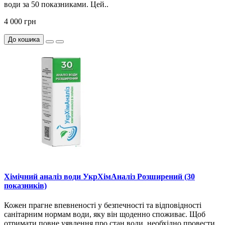
води за 50 показниками. Цей..
4 000 грн
До кошика
Хімічний аналіз води УкрХімАналіз Розширений (30
показників)
Кожен прагне впевненості у безпечності та відповідності
санітарним нормам води, яку він щоденно споживає. Щоб
отримати повне уявлення про стан води, необхідно провести