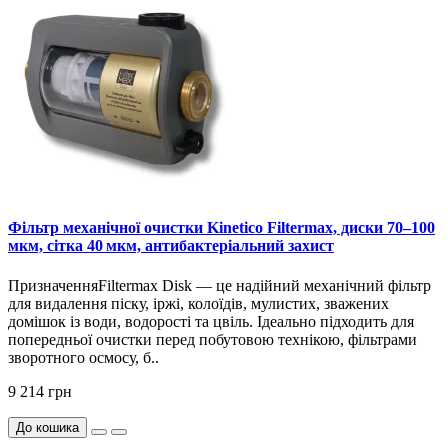
Фільтр механічної очистки Kinetico Filtermax, диски 70–100
мкм, сітка 40 мкм, антибактеріальний захист
ПризначенняFiltermax Disk — це надійний механічний фільтр
для видалення піску, іржі, колоїдів, мулистих, зважених
домішок із води, водорості та цвіль. Ідеально підходить для
попередньої очистки перед побутовою технікою, фільтрами
зворотного осмосу, б..
9 214 грн
До кошика