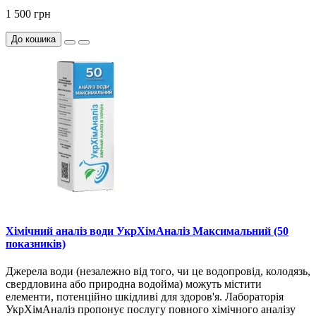
1 500 грн
До кошика
Хімічний аналіз води УкрХімАналіз Максимальний (50
показників)
Джерела води (незалежно від того, чи це водопровід, колодязь,
свердловина або природна водойма) можуть містити
елементи, потенційно шкідливі для здоров'я. Лабораторія
УкрХімАналіз пропонує послугу повного хімічного аналізу