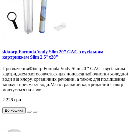
Фільтр Formula Vody Slim 20’’ GAC з вугільним
картриджем Slim 2.5"х20"
ПризначенняФільтр Formula Vody Slim 20 '' GAC з вугільним
картриджем застосовується для попередньої очистки холодної
води від хлору, органічних речовин, а також для поліпшення
запаху і присмаку води.Магістральний картриджний фільтр
монтується на «вхо..
2 228 грн
До кошика