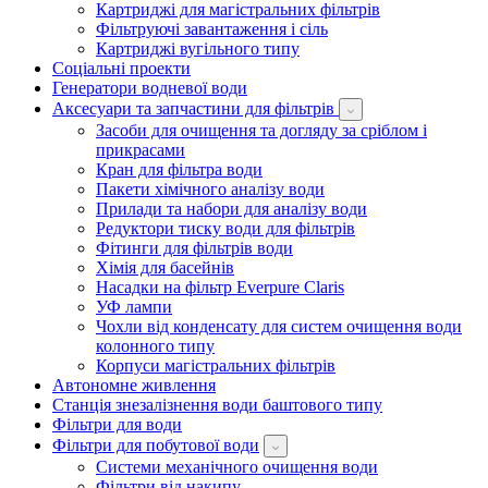
Картриджі для магістральних фільтрів
Фільтруючі завантаження і сіль
Картриджі вугільного типу
Соціальні проекти
Генератори водневої води
Аксесуари та запчастини для фільтрів
Засоби для очищення та догляду за сріблом і
прикрасами
Кран для фільтра води
Пакети хімічного аналізу води
Прилади та набори для аналізу води
Редуктори тиску води для фільтрів
Фітинги для фільтрів води
Хімія для басейнів
Насадки на фільтр Everpure Claris
УФ лампи
Чохли від конденсату для систем очищення води
колонного типу
Корпуси магістральних фільтрів
Автономне живлення
Станція знезалізнення води баштового типу
Фільтри для води
Фільтри для побутової води
Системи механічного очищення води
Фільтри від накипу