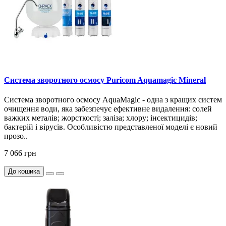
Система зворотного осмосу Puricom Aquamagic Mineral
Система зворотного осмосу AquaMagic - одна з кращих систем
очищення води, яка забезпечує ефективне видалення: солей
важких металів; жорсткості; заліза; хлору; інсектицидів;
бактерій і вірусів. Особливістю представленої моделі є новий
прозо..
7 066 грн
До кошика