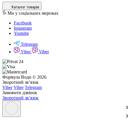
Каталог товарів
Ми у соціальних мережах
Facebook
Instagram
Youtube
Telegram
Viber
Viber
Формула Води © 2026
Зворотний зв’язок
Viber
Viber
Telegram
Замовити дзвінок
Зворотний зв’язок
3
2
3
3
3
2
3
3