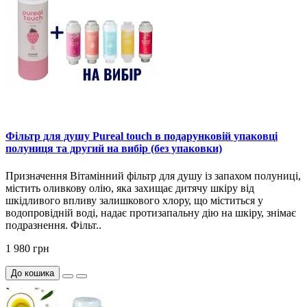
Фільтр для душу Pureal touch в подарунковій упаковці
полуниця та другий на вибір (без упаковки)
Призначення Вітамінний фільтр для душу із запахом полуниці,
містить оливкову олію, яка захищає дитячу шкіру від
шкідливого впливу залишкового хлору, що міститься у
водопровідній воді, надає протизапальну дію на шкіру, знімає
подразнення. Фільт..
1 980 грн
До кошика