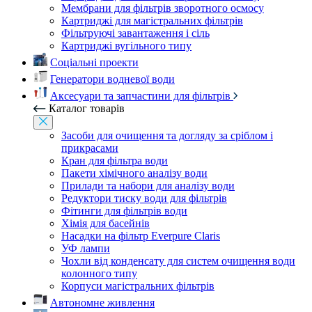
Мембрани для фільтрів зворотного осмосу
Картриджі для магістральних фільтрів
Фільтруючі завантаження і сіль
Картриджі вугільного типу
Соціальні проекти
Генератори водневої води
Аксесуари та запчастини для фільтрів
Каталог товарів
Засоби для очищення та догляду за сріблом і
прикрасами
Кран для фільтра води
Пакети хімічного аналізу води
Прилади та набори для аналізу води
Редуктори тиску води для фільтрів
Фітинги для фільтрів води
Хімія для басейнів
Насадки на фільтр Everpure Claris
УФ лампи
Чохли від конденсату для систем очищення води
колонного типу
Корпуси магістральних фільтрів
Автономне живлення