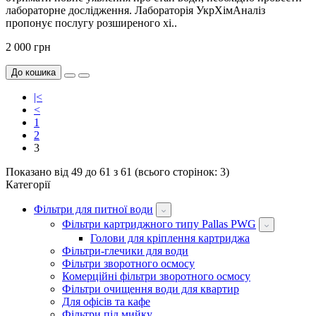
лабораторне дослідження. Лабораторія УкрХімАналіз
пропонує послугу розширеного хі..
2 000 грн
До кошика
|<
<
1
2
3
Показано від 49 до 61 з 61 (всього сторінок: 3)
Категорії
Фільтри для питної води
Фільтри картриджного типу Pallas PWG
Голови для кріплення картриджа
Фільтри-глечики для води
Фільтри зворотного осмосу
Комерційні фільтри зворотного осмосу
Фільтри очищення води для квартир
Для офісів та кафе
Фільтри під мийку