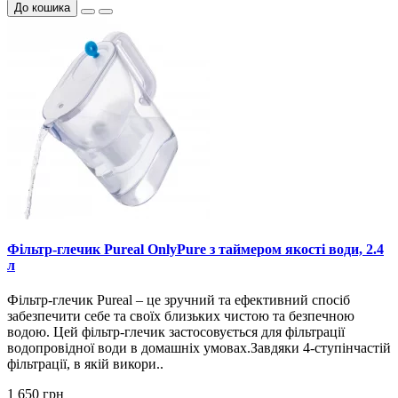
До кошика
Фільтр-глечик Pureal OnlyPure з таймером якості води, 2.4
л
Фільтр-глечик Pureal – це зручний та ефективний спосіб
забезпечити себе та своїх близьких чистою та безпечною
водою. Цей фільтр-глечик застосовується для фільтрації
водопровідної води в домашніх умовах.Завдяки 4-ступінчастій
фільтрації, в якій викори..
1 650 грн