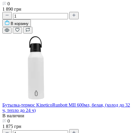
0
1 890 грн
В корзину
Бутылка-термос KineticoRunbott MII 600мл, белая, (холод до 32
ч, тепло до 24 ч)
В наличии
0
1 875 грн