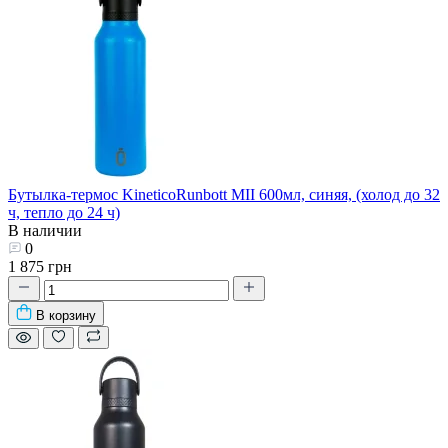
Бутылка-термос KineticoRunbott MII 600мл, синяя, (холод до 32
ч, тепло до 24 ч)
В наличии
0
1 875 грн
В корзину