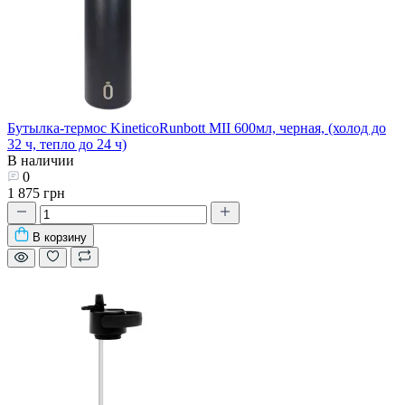
Бутылка-термос KineticoRunbott MII 600мл, черная, (холод до
32 ч, тепло до 24 ч)
В наличии
0
1 875 грн
В корзину