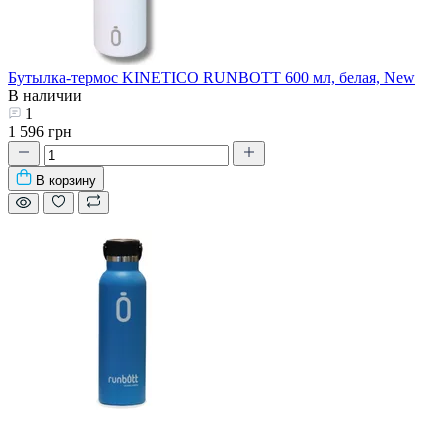
Бутылка-термос KINETICO RUNBOTT 600 мл, белая, New
В наличии
1
1 596 грн
В корзину