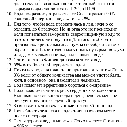
долю секунды возникает количественный эффект и
формула воды становится не Н2О, а Н1,50.
Вода по- разному отражает свет Снег отражает 90%
солнечной энергии, а вода – только 5%.
Для того, чтобы вода превратилась в лед, нужно ее
охладить до 0 градусов Но иногда это не происходит
Если попытаться заморозить сверхочищенную воду, то
из этого ничего не получится Для того, чтобы это
произошло, кристаллам льда нужна своеобразная точка
образования Такой точкой могут быть пузырьки воздуха
или, даже, мелкая соринка, плавающая в воде.
Считают, что в Финляндии самая чистая вода.
85% всех болезней передается водой.
Почти вся вода на планете не пригодна для питья Лишь
3% воды от общего количества мы можем употреблять,
хотя, в основном, она находится в ледниках.
Вода помогает эффективно бороться с ожирением.
Вода помогает снизить риск сердечных заболеваний
Выпивая по 6 стаканов воды в день, человек меньше
рискует получить сердечный приступ.
За всю жизнь человек выпивает около 35 тонн воды.
Потребность человека в воде стоит на втором месте
после кислорода.
Самая дорогая вода в мире – в Лос-Анжелесе Стоит она
– 90$ за 1 литр.