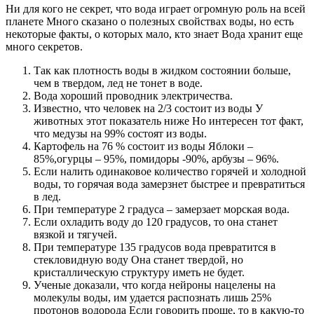
Ни для кого не секрет, что вода играет огромную роль на всей
планете Много сказано о полезных свойствах воды, но есть
некоторые факты, о которых мало, кто знает Вода хранит еще
много секретов.
Так как плотность воды в жидком состоянии больше,
чем в твердом, лед не тонет в воде.
Вода хороший проводник электричества.
Известно, что человек на 2/3 состоит из воды У
животных этот показатель ниже Но интересен тот факт,
что медузы на 99% состоят из воды.
Картофель на 76 % состоит из воды Яблоки –
85%,огурцы – 95%, помидоры -90%, арбузы – 96%.
Если налить одинаковое количество горячей и холодной
воды, то горячая вода замерзнет быстрее и превратиться
в лед.
При температуре 2 градуса – замерзает морская вода.
Если охладить воду до 120 градусов, то она станет
вязкой и тягучей.
При температуре 135 градусов вода превратится в
стекловидную воду Она станет твердой, но
кристаллическую структуру иметь не будет.
Ученые доказали, что когда нейроны нацелены на
молекулы воды, им удается распознать лишь 25%
протонов водорода Если говорить проще, то в какую-то