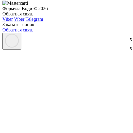
Формула Води © 2026
Обратная связь
Viber
Viber
Telegram
Заказать звонок
Обратная связь
3
2
3
5
3
2
3
5