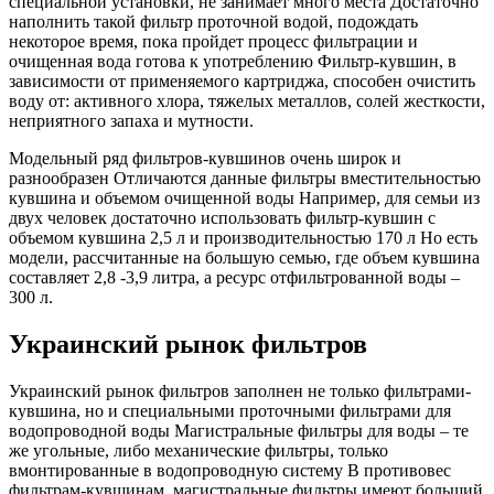
специальной установки, не занимает много места Достаточно
наполнить такой фильтр проточной водой, подождать
некоторое время, пока пройдет процесс фильтрации и
очищенная вода готова к употреблению Фильтр-кувшин, в
зависимости от применяемого картриджа, способен очистить
воду от: активного хлора, тяжелых металлов, солей жесткости,
неприятного запаха и мутности.
Модельный ряд фильтров-кувшинов очень широк и
разнообразен Отличаются данные фильтры вместительностью
кувшина и объемом очищенной воды Например, для семьи из
двух человек достаточно использовать фильтр-кувшин с
объемом кувшина 2,5 л и производительностью 170 л Но есть
модели, рассчитанные на большую семью, где объем кувшина
составляет 2,8 -3,9 литра, а ресурс отфильтрованной воды –
300 л.
Украинский рынок фильтров
​Украинский рынок фильтров заполнен не только фильтрами-
кувшина, но и специальными проточными фильтрами для
водопроводной воды Магистральные фильтры для воды – те
же угольные, либо механические фильтры, только
вмонтированные в водопроводную систему В противовес
фильтрам-кувшинам, магистральные фильтры имеют больший