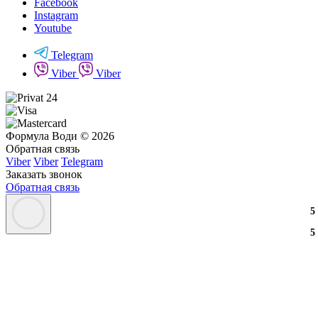
Facebook
Instagram
Youtube
Telegram
Viber
Viber
Формула Води © 2026
Обратная связь
Viber
Viber
Telegram
Заказать звонок
Обратная связь
3
2
3
5
3
2
3
5