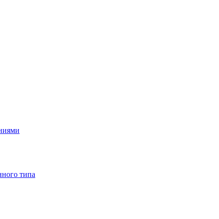
ениями
нного типа