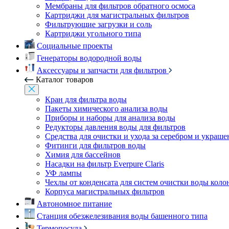
Мембраны для фильтров обратного осмоса
Картриджи для магистральных фильтров
Фильтрующие загрузки и соль
Картриджи угольного типа
Социальные проекты
Генераторы водородной воды
Аксессуары и запчасти для фильтров
Каталог товаров
Кран для фильтра воды
Пакеты химического анализа воды
Приборы и наборы для анализа воды
Редукторы давления воды для фильтров
Средства для очистки и ухода за серебром и украш
Фитинги для фильтров воды
Химия для бассейнов
Насадки на фильтр Everpure Claris
УФ лампы
Чехлы от конденсата для систем очистки воды коло
Корпуса магистральных фильтров
Автономное питание
Станция обезжелезивания воды башенного типа
Термопосуда