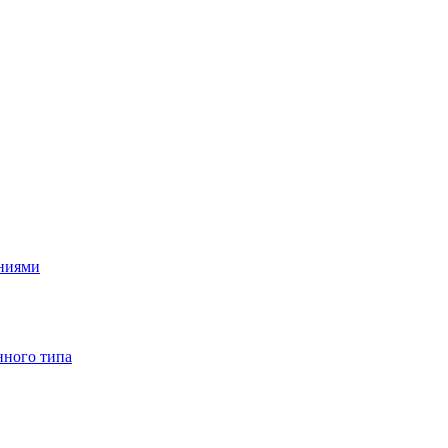
ениями
нного типа