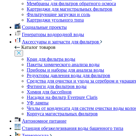
Мембраны для фильтров обратного осмоса
Картриджи для магистральных фильтров
Фильтрующие загрузки и соль
Картриджи угольного типа
Социальные проекты
Генераторы водородной воды
Аксессуары и запчасти для фильтров
Каталог товаров
Кран для фильтра воды
Пакеты химического анализа воды
Приборы и наборы для анализа воды
Редукторы давления воды для фильтров
Средства для очистки и ухода за серебром и украш
Фитинги для фильтров воды
Химия для бассейнов
Насадки на фильтр Everpure Claris
УФ лампы
Чехлы от конденсата для систем очистки воды коло
Корпуса магистральных фильтров
Автономное питание
Станция обезжелезивания воды башенного типа
Термопосуда