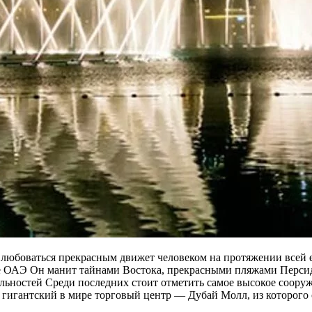
 любоваться прекрасным движет человеком на протяжении всей ег
е ОАЭ Он манит тайнами Востока, прекрасными пляжами Персид
ьностей Среди последних стоит отметить самое высокое сооруж
игантский в мире торговый центр — Дубай Молл, из которого 