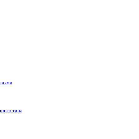
ениями
нного типа