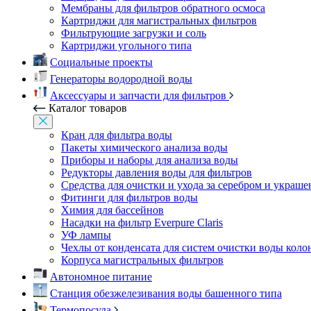
Мембраны для фильтров обратного осмоса
Картриджи для магистральных фильтров
Фильтрующие загрузки и соль
Картриджи угольного типа
Социальные проекты
Генераторы водородной воды
Аксессуары и запчасти для фильтров
Каталог товаров
Кран для фильтра воды
Пакеты химического анализа воды
Приборы и наборы для анализа воды
Редукторы давления воды для фильтров
Средства для очистки и ухода за серебром и украш
Фитинги для фильтров воды
Химия для бассейнов
Насадки на фильтр Everpure Claris
УФ лампы
Чехлы от конденсата для систем очистки воды коло
Корпуса магистральных фильтров
Автономное питание
Станция обезжелезивания воды башенного типа
Термопосуда