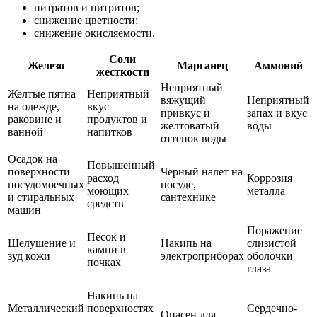
нитратов и нитритов;
снижение цветности;
снижение окисляемости.
Соли
Железо
Марганец
Аммоний
жесткости
Неприятный
Желтые пятна
Неприятный
вяжущий
Неприятный
на одежде,
вкус
привкус и
запах и вкус
раковине и
продуктов и
желтоватый
воды
ванной
напитков
оттенок воды
Осадок на
Повышенный
поверхности
Черный налет на
расход
Коррозия
посудомоечных
посуде,
моющих
металла
и стиральных
сантехнике
средств
машин
Поражение
Песок и
Шелушение и
Накипь на
слизистой
камни в
зуд кожи
электроприборах
оболочки
почках
глаза
Накипь на
Металлический
поверхностях
Сердечно-
Опасен для