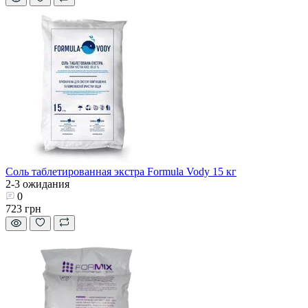
Соль таблетированная экстра Formula Vody 15 кг
2-3 ожидания
0
723 грн