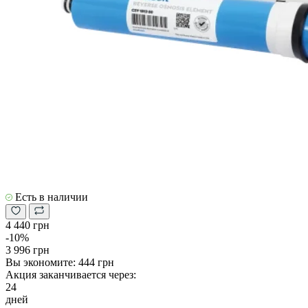
Есть в наличии
4 440 грн
-10%
3 996 грн
Вы экономите:
444 грн
Акция заканчивается через:
24
дней