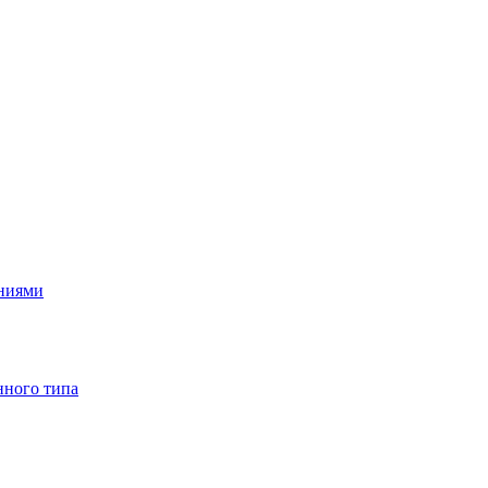
ениями
нного типа