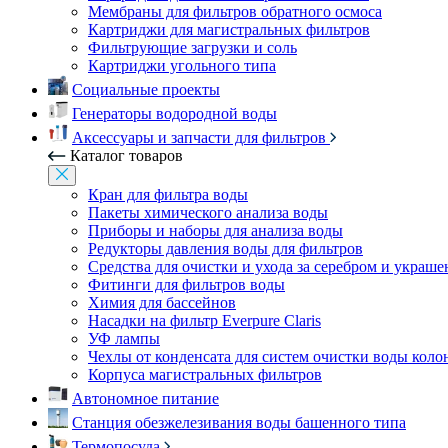
Мембраны для фильтров обратного осмоса
Картриджи для магистральных фильтров
Фильтрующие загрузки и соль
Картриджи угольного типа
Социальные проекты
Генераторы водородной воды
Аксессуары и запчасти для фильтров
Каталог товаров
Кран для фильтра воды
Пакеты химического анализа воды
Приборы и наборы для анализа воды
Редукторы давления воды для фильтров
Средства для очистки и ухода за серебром и украш
Фитинги для фильтров воды
Химия для бассейнов
Насадки на фильтр Everpure Claris
УФ лампы
Чехлы от конденсата для систем очистки воды коло
Корпуса магистральных фильтров
Автономное питание
Станция обезжелезивания воды башенного типа
Термопосуда