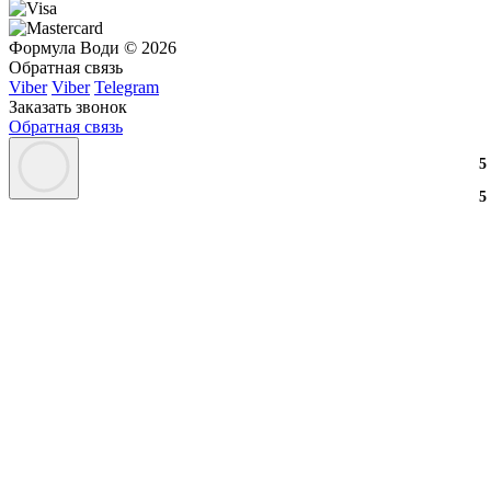
Формула Води © 2026
Обратная связь
Viber
Viber
Telegram
Заказать звонок
Обратная связь
3
2
3
5
3
2
3
5