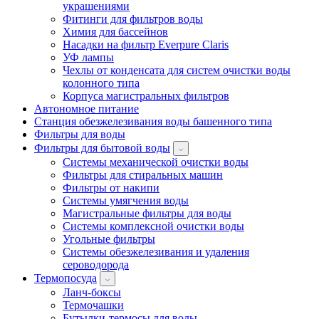
украшениями
Фитинги для фильтров воды
Химия для бассейнов
Насадки на фильтр Everpure Claris
УФ лампы
Чехлы от конденсата для систем очистки воды
колонного типа
Корпуса магистральных фильтров
Автономное питание
Станция обезжелезивания воды башенного типа
Фильтры для воды
Фильтры для бытовой воды
Системы механической очистки воды
Фильтры для стиральных машин
Фильтры от накипи
Системы умягчения воды
Магистральные фильтры для воды
Системы комплексной очистки воды
Угольные фильтры
Системы обезжелезивания и удаления
сероводорода
Термопосуда
Ланч-боксы
Термочашки
Бутылки-термосы для воды