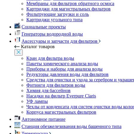
Мембраны для фильтров обратного осмоса
Картриджи для магистральных фильтров
Фильтрующие загрузки и соль
Картриджи угольного типа
Социальные проекты
Генераторы водородной воды
Аксессуары и запчасти для фильтров
Каталог товаров
Кран для фильтра воды
Пакеты химического анализа воды
Приборы и наборы для анализа воды
Редукторы давления воды для фильтров
Средства для очистки и ухода за серебром и украш
Фитинги для фильтров воды
Химия для бассейнов
Насадки на фильтр Everpure Claris
УФ лампы
Чехлы от конденсата для систем очистки воды коло
Корпуса магистральных фильтров
Автономное питание
Станция обезжелезивания воды башенного типа
Термопосуда