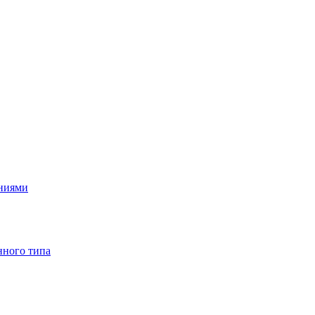
ениями
нного типа