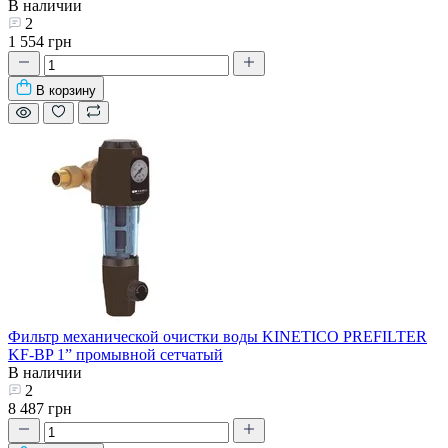
В наличии
2
1 554 грн
В корзину
Фильтр механической очистки воды KINETICO PREFILTER
KF-BP 1” промывной сетчатый
В наличии
2
8 487 грн