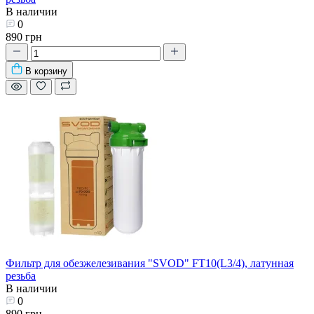
В наличии
0
890 грн
В корзину
Фильтр для обезжелезивания "SVOD" FT10(L3/4), латунная
резьба
В наличии
0
890 грн