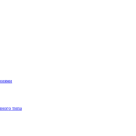
ениями
нного типа