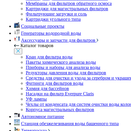
Мембраны для фильтров обратного осмоса
Картриджи для магистральных фильтров
Фильтрующие загрузки и соль
Картриджи угольного типа
Социальные проекты
Генераторы водородной воды
Аксессуары и запчасти для фильтров
Каталог товаров
Кран для фильтра воды
Пакеты химического анализа воды
Приборы и наборы для анализа воды
Редукторы давления воды для фильтров
Средства для очистки и ухода за серебром и украш
Фитинги для фильтров воды
Химия для бассейнов
Насадки на фильтр Everpure Claris
УФ лампы
Чехлы от конденсата для систем очистки воды коло
Корпуса магистральных фильтров
Автономное питание
Станция обезжелезивания воды башенного типа
Термопосуда