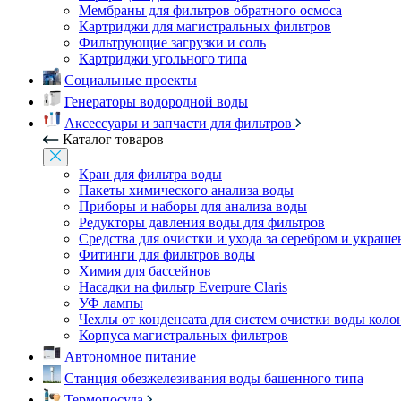
Мембраны для фильтров обратного осмоса
Картриджи для магистральных фильтров
Фильтрующие загрузки и соль
Картриджи угольного типа
Социальные проекты
Генераторы водородной воды
Аксессуары и запчасти для фильтров
Каталог товаров
Кран для фильтра воды
Пакеты химического анализа воды
Приборы и наборы для анализа воды
Редукторы давления воды для фильтров
Средства для очистки и ухода за серебром и украш
Фитинги для фильтров воды
Химия для бассейнов
Насадки на фильтр Everpure Claris
УФ лампы
Чехлы от конденсата для систем очистки воды коло
Корпуса магистральных фильтров
Автономное питание
Станция обезжелезивания воды башенного типа
Термопосуда