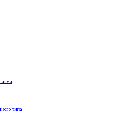
ениями
нного типа