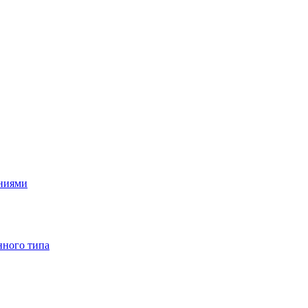
ениями
нного типа