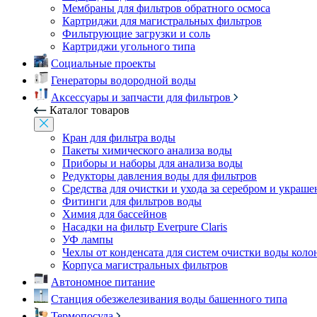
Мембраны для фильтров обратного осмоса
Картриджи для магистральных фильтров
Фильтрующие загрузки и соль
Картриджи угольного типа
Социальные проекты
Генераторы водородной воды
Аксессуары и запчасти для фильтров
Каталог товаров
Кран для фильтра воды
Пакеты химического анализа воды
Приборы и наборы для анализа воды
Редукторы давления воды для фильтров
Средства для очистки и ухода за серебром и украш
Фитинги для фильтров воды
Химия для бассейнов
Насадки на фильтр Everpure Claris
УФ лампы
Чехлы от конденсата для систем очистки воды коло
Корпуса магистральных фильтров
Автономное питание
Станция обезжелезивания воды башенного типа
Термопосуда