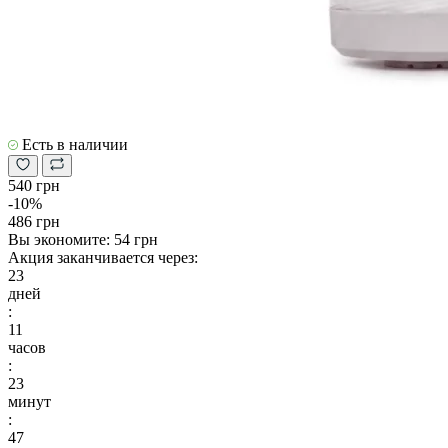
Есть в наличии
540 грн
-10%
486 грн
Вы экономите:
54 грн
Акция заканчивается через:
23
дней
:
11
часов
:
23
минут
:
46