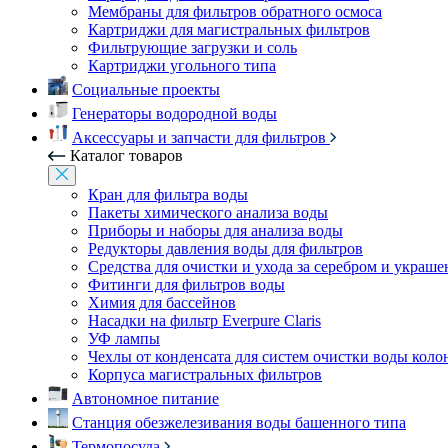
Мембраны для фильтров обратного осмоса
Картриджи для магистральных фильтров
Фильтрующие загрузки и соль
Картриджи угольного типа
Социальные проекты
Генераторы водородной воды
Аксессуары и запчасти для фильтров
Каталог товаров
Кран для фильтра воды
Пакеты химического анализа воды
Приборы и наборы для анализа воды
Редукторы давления воды для фильтров
Средства для очистки и ухода за серебром и украш
Фитинги для фильтров воды
Химия для бассейнов
Насадки на фильтр Everpure Claris
УФ лампы
Чехлы от конденсата для систем очистки воды коло
Корпуса магистральных фильтров
Автономное питание
Станция обезжелезивания воды башенного типа
Термопосуда