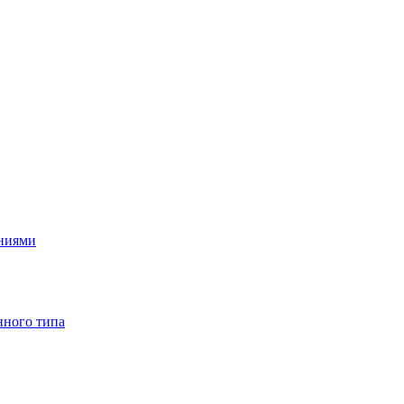
ениями
нного типа