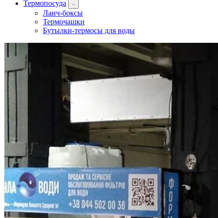
Термопосуда
Ланч-боксы
Термочашки
Бутылки-термосы для воды