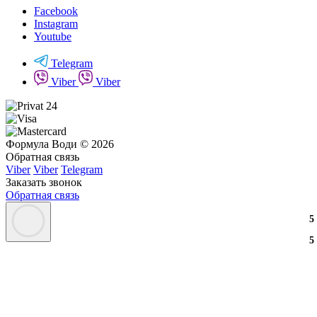
Facebook
Instagram
Youtube
Telegram
Viber
Viber
Формула Води © 2026
Обратная связь
Viber
Viber
Telegram
Заказать звонок
Обратная связь
3
2
3
5
3
2
3
5