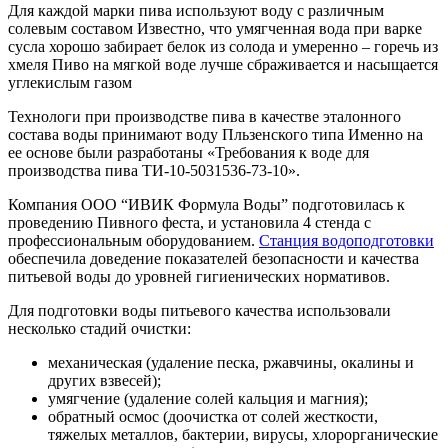
Для каждой марки пива используют воду с различным
солевым составом Известно, что умягченная вода при варке
сусла хорошо забирает белок из солода и умеренно – горечь из
хмеля Пиво на мягкой воде лучше сбраживается и насыщается
углекислым газом
Технологи при производстве пива в качестве эталонного
состава воды принимают воду Пльзенского типа Именно на
ее основе были разработаны «Требования к воде для
производства пива ТИ-10-5031536-73-10».
Компания ООО “ИВИК Формула Воды” подготовилась к
проведению Пивного феста, и установила 4 стенда с
профессиональным оборудованием.
Станция водоподготовки
обеспечила доведение показателей безопасности и качества
питьевой воды до уровней гигиенических нормативов.
Для подготовки воды питьевого качества использовали
несколько стадий очистки:
механическая (удаление песка, ржавчины, окалины и
других взвесей);
умягчение (удаление солей кальция и магния);
обратный осмос (доочистка от солей жесткости,
тяжелых металлов, бактерии, вирусы, хлорорганические