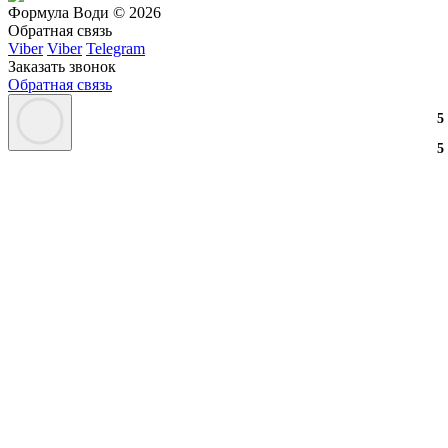
Формула Води © 2026
Обратная связь
Viber
Viber
Telegram
Заказать звонок
Обратная связь
3
2
3
5
3
2
3
5