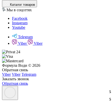
Каталог товаров
Мы в соцсетях
Facebook
Instagram
Youtube
Telegram
Viber
Viber
Формула Води © 2026
Обратная связь
Viber
Viber
Telegram
Заказать звонок
Обратная связь
3
2
3
5
3
2
3
5