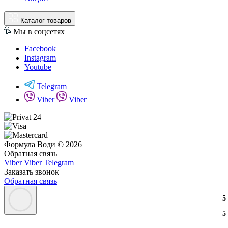
Каталог товаров
Мы в соцсетях
Facebook
Instagram
Youtube
Telegram
Viber
Viber
Формула Води © 2026
Обратная связь
Viber
Viber
Telegram
Заказать звонок
Обратная связь
3
2
3
5
3
2
3
5