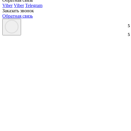
Обратная связь
Viber
Viber
Telegram
Заказать звонок
Обратная связь
3
2
3
5
3
2
3
5