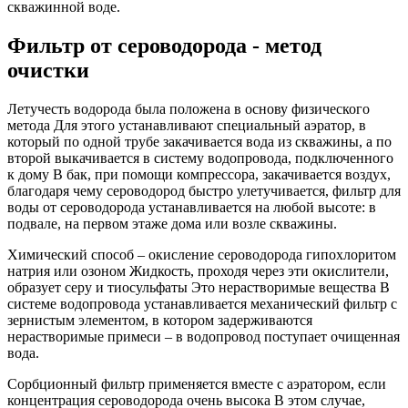
скважинной воде.
Фильтр от сероводорода - метод
очистки
Летучесть водорода была положена в основу физического
метода Для этого устанавливают специальный аэратор, в
который по одной трубе закачивается вода из скважины, а по
второй выкачивается в систему водопровода, подключенного
к дому В бак, при помощи компрессора, закачивается воздух,
благодаря чему сероводород быстро улетучивается, фильтр для
воды от сероводорода устанавливается на любой высоте: в
подвале, на первом этаже дома или возле скважины.
Химический способ
– окисление сероводорода гипохлоритом
натрия или озоном Жидкость, проходя через эти окислители,
образует серу и тиосульфаты Это нерастворимые вещества В
системе водопровода устанавливается механический фильтр с
зернистым элементом, в котором задерживаются
нерастворимые примеси – в водопровод поступает очищенная
вода.
Сорбционный фильтр применяется вместе с аэратором, если
концентрация сероводорода очень высока В этом случае,