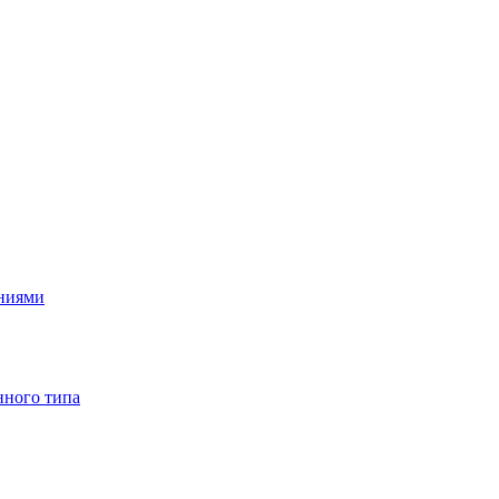
ениями
нного типа