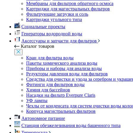
Мембраны для фильтров обратного осмоса
Картриджи для магистральных фильтров
Фильтрующие загрузки и соль
Картриджи угольного типа
Социальные проекты
Генераторы водородной воды
Аксессуары и запчасти для фильтров
Каталог товаров
Кран для фильтра воды
Пакеты химического анализа воды
Приборы и наборы для анализа воды
Редукторы давления воды для фильтров
Средства для очистки и ухода за серебром и украш
Фитинги для фильтров воды
Химия для бассейнов
Насадки на фильтр Everpure Claris
УФ лампы
Чехлы от конденсата для систем очистки воды коло
Корпуса магистральных фильтров
Автономное питание
Станция обезжелезивания воды башенного типа
Термопосуда