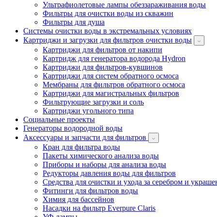
Ультрафиолетовые лампы обеззараживания воды
Фильтры для очистки воды из скважин
Фильтры для душа
Системы очистки воды в экстремальных условиях
Картриджи и загрузки для фильтров очистки воды
Картриджи для фильтров от накипи
Картридж для генератора водорода Hydron
Картриджи для фильтров-кувшинов
Картриджи для систем обратного осмоса
Мембраны для фильтров обратного осмоса
Картриджи для магистральных фильтров
Фильтрующие загрузки и соль
Картриджи угольного типа
Социальные проекты
Генераторы водородной воды
Аксессуары и запчасти для фильтров
Кран для фильтра воды
Пакеты химического анализа воды
Приборы и наборы для анализа воды
Редукторы давления воды для фильтров
Средства для очистки и ухода за серебром и украш
Фитинги для фильтров воды
Химия для бассейнов
Насадки на фильтр Everpure Claris
УФ лампы