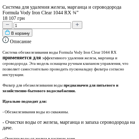
Система для удаления железа, марганца и сероводорода
Formula Vody Iron Clear 1044 RX ¾”
18 107 грн
В корзину
Описание
Система обезжелезивания воды Formula Vody Iron Clear 1044 RX
применяется для
эффективного удаления железа, марганца и
сероводорода
. Эта модель оснащена ручным клапаном управления, что
позволяет самостоятельно проводить пусконаладку фильтра согласно
инструкции.
Фильтр для обезжелезивания воды
предназначен для питьевого и
хозяйственно-бытового
водоснабжения.
Идеально подходит для:
- Обезжелезивания воды из скважины.
- О
чистки воды от железа
, марганца и запаха сероводорода на
дач
е.
- Очистки воды от железа в частном доме.