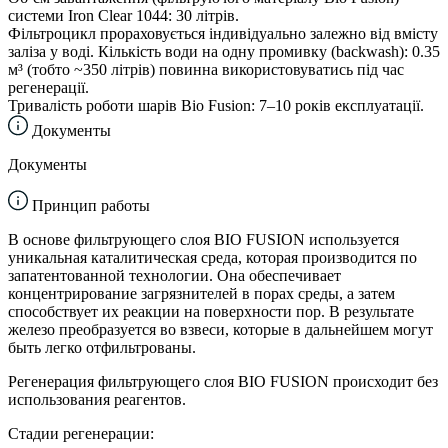
системи Iron Clear 1044: 30 літрів.
Фільтроцикл прораховується індивідуально залежно від вмісту
заліза у воді. Кількість води на одну промивку (backwash): 0.35
м³ (тобто ~350 літрів) повинна використовуватись під час
регенерації.
Тривалість роботи шарів Bio Fusion: 7–10 років експлуатації.
Документы
Документы
Принцип работы
В основе фильтрующего слоя BIO FUSION используется
уникальная каталитическая среда, которая производится по
запатентованной технологии. Она обеспечивает
концентрирование загрязнителей в порах среды, а затем
способствует их реакции на поверхности пор. В результате
железо преобразуется во взвеси, которые в дальнейшем могут
быть легко отфильтрованы.
Регенерация фильтрующего слоя BIO FUSION происходит без
использования реагентов.
Стадии регенерации: