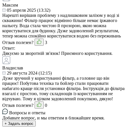
Максим
05 апреля 2025 (13:32)
Нарешті вирішив проблему з надлишковим залізом у воді зі
скважини! Фільтр працює відмінно більше немає іржавого
нальоту. Вода стала чистою й прозорою, якою можна
користуватися для будинку. Дуже задоволений результатом,
тепер можна спокійно користуватися водою без переживань
Отзыв полезен?
3
Ответ:
Дякуємо за зворотній зв'язок! Приємного користування.
Владислав
29 августа 2024 (12:15)
Дуже зручний у користуванні фільтр, а головне що він
працює! Побутова техніка та бойлер стали працювати
набагато краще після установки фільтра. Інструкція до фільтра
взагалі є простою, тому складнощів із користуванням не
відчуваю. Тому я цілком задоволений покупкою, дякую!
Отзыв полезен?
0
Вопросы и ответы
Добавьте вопрос, и мы ответим в ближайшее время.
+ Задать вопрос