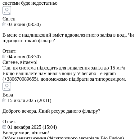
системи буде недостатньо.
Євген
03 июня (08:30)
В мене є надлишковий вміст вдвовалентного заліза в воді. Чи
підходить такий фільтр ?
Ответ:
04 июня (08:30)
Євгене, вітаємо!
Так, ця система підходить для видалення заліза до 15 мг/л.
Якщо надішлете нам аналіз води у Viber або Telegram
(+380670089655), допоможемо підібрати за типорозміром.
Вова
15 июля 2025 (20:11)
Доброго вечора. Який ресурс даного фільтру?
Ответ:
01 декабря 2025 (15:04)
Володимире, вітаємо!
Об’єм завантаження (фільтруючого матеріалу Bio Fusion)