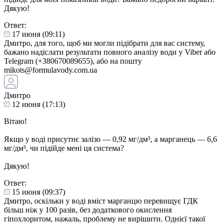
Дякую!
Ответ:
17 июня (09:11)
Дмитро, для того, щоб ми могли підібрати для вас систему,
бажано надіслати результати повного аналізу води у Viber або
Telegram (+380670089655), або на пошту
mikots@formulavody.com.ua
Дмитро
12 июня (17:13)
Вітаю!
Якщо у воді присутнє залізо — 0,92 мг/дм³, а марганець — 6,6
мг/дм³, чи підійде мені ця система?
Дякую!
Ответ:
15 июня (09:37)
Дмитро, оскільки у воді вміст марганцю перевищує ГДК
більш ніж у 100 разів, без додаткового окислення
гіпохлоритом, нажаль, проблему не вирішити. Однієї такої