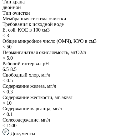
Тип крана
двойной
Тип очистки
Мембранная система очистки
Требования к исходной воде
E. coli, КОЕ в 100 см3
< 3
Общее микробное число (ОМЧ), КУО в см3
< 50
Перманганатная окисляемость, мгО2/л
< 5.0
Рабочий интервал рН
6.5-8.5
Свободный хлор, мг/л
< 0.5
Содержание железа, мг/л
< 0.3
Содержание жесткости, мг-экв/л
< 10
Содержание марганца, мг/л
< 0.1
Солесодержание, мг/л
< 1500
Документы