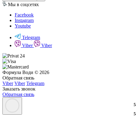
Мы в соцсетях
Facebook
Instagram
Youtube
Telegram
Viber
Viber
Формула Води © 2026
Обратная связь
Viber
Viber
Telegram
Заказать звонок
Обратная связь
3
2
3
5
3
2
3
5