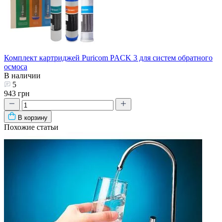
Комплект картриджей Puricom PACK 3 для систем обратного
осмоса
В наличии
5
943 грн
В корзину
Похожие статьи