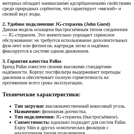
материал обладает наивысшими адсорбционными свойствами
среди природных сорбентов, что гарантирует «мягкий» и
свежий вкус воды.
2. Удобное подключение JG-стержень (John Guest)
Данная модель оснащена быстросъёмным типом соединения
— JG-стержнем. Это значительно упрощает сервисное
обслуживание: не требуется использование дополнительных
фум-лент или фитингов, картридж легко и надёжно
фиксируется в системе одним движением.
3. Гарантия качества Pallas
Бренд Pallas известен своими высокими стандартами
надёжности. Корпус постфильтра выдерживает перепады
давления и обеспечивает полную герметичность на
протяжении всего срока эксплуатации.
Технические характеристики:
Тип загрузки:
высококачественный кокосовый уголь.
Назначение:
финишная доочистка.
Тип подключения:
JG-стержень (быстросъёмное).
Совместимость:
идеально подходит для систем Pallas
Enjoy Slim и других осмотических фильтров с
аналогичным типом подключения.