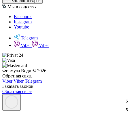
Каталог товаров
Мы в соцсетях
Facebook
Instagram
Youtube
Telegram
Viber
Viber
Формула Води © 2026
Обратная связь
Viber
Viber
Telegram
Заказать звонок
Обратная связь
3
2
3
5
3
2
3
5