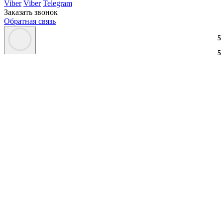
Viber
Viber
Telegram
Заказать звонок
Обратная связь
3
2
3
5
3
2
3
5