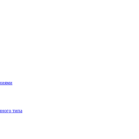
ениями
нного типа