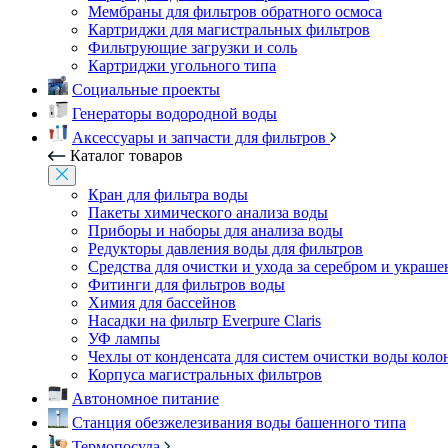
Мембраны для фильтров обратного осмоса
Картриджи для магистральных фильтров
Фильтрующие загрузки и соль
Картриджи угольного типа
Социальные проекты
Генераторы водородной воды
Аксессуары и запчасти для фильтров
Каталог товаров
Кран для фильтра воды
Пакеты химического анализа воды
Приборы и наборы для анализа воды
Редукторы давления воды для фильтров
Средства для очистки и ухода за серебром и украш
Фитинги для фильтров воды
Химия для бассейнов
Насадки на фильтр Everpure Claris
УФ лампы
Чехлы от конденсата для систем очистки воды коло
Корпуса магистральных фильтров
Автономное питание
Станция обезжелезивания воды башенного типа
Термопосуда