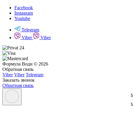
Facebook
Instagram
Youtube
Telegram
Viber
Viber
Формула Води © 2026
Обратная связь
Viber
Viber
Telegram
Заказать звонок
Обратная связь
3
2
3
5
3
2
3
5