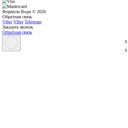
Формула Води © 2026
Обратная связь
Viber
Viber
Telegram
Заказать звонок
Обратная связь
3
2
3
5
3
2
3
5