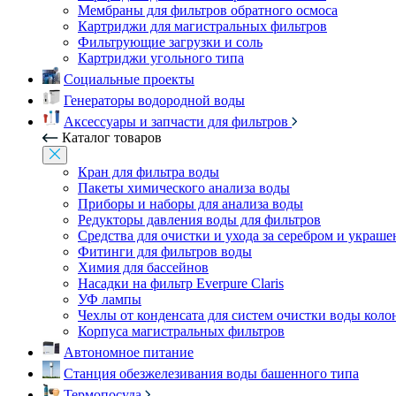
Мембраны для фильтров обратного осмоса
Картриджи для магистральных фильтров
Фильтрующие загрузки и соль
Картриджи угольного типа
Социальные проекты
Генераторы водородной воды
Аксессуары и запчасти для фильтров
Каталог товаров
Кран для фильтра воды
Пакеты химического анализа воды
Приборы и наборы для анализа воды
Редукторы давления воды для фильтров
Средства для очистки и ухода за серебром и украш
Фитинги для фильтров воды
Химия для бассейнов
Насадки на фильтр Everpure Claris
УФ лампы
Чехлы от конденсата для систем очистки воды коло
Корпуса магистральных фильтров
Автономное питание
Станция обезжелезивания воды башенного типа
Термопосуда