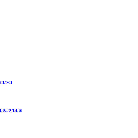
ениями
нного типа